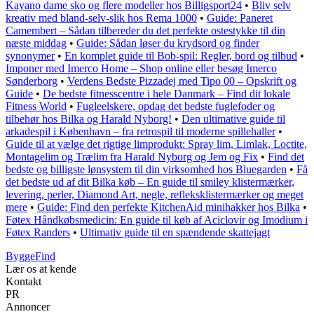
Kayano dame sko og flere modeller hos Billigsport24
•
Bliv selv
kreativ med bland-selv-slik hos Rema 1000
•
Guide: Paneret
Camembert – Sådan tilbereder du det perfekte ostestykke til din
næste middag
•
Guide: Sådan løser du krydsord og finder
synonymer
•
En komplet guide til Bob-spil: Regler, bord og tilbud
•
Imponer med Imerco Home – Shop online eller besøg Imerco
Sønderborg
•
Verdens Bedste Pizzadej med Tipo 00 – Opskrift og
Guide
•
De bedste fitnesscentre i hele Danmark – Find dit lokale
Fitness World
•
Fugleelskere, opdag det bedste fuglefoder og
tilbehør hos Bilka og Harald Nyborg!
•
Den ultimative guide til
arkadespil i København – fra retrospil til moderne spillehaller
•
Guide til at vælge det rigtige limprodukt: Spray lim, Limlak, Loctite,
Montagelim og Trælim fra Harald Nyborg og Jem og Fix
•
Find det
bedste og billigste lønsystem til din virksomhed hos Bluegarden
•
Få
det bedste ud af dit Bilka køb – En guide til smiley klistermærker,
levering, perler, Diamond Art, negle, refleksklistermærker og meget
mere
•
Guide: Find den perfekte KitchenAid minihakker hos Bilka
•
Føtex Håndkøbsmedicin: En guide til køb af Aciclovir og Imodium i
Føtex Randers
•
Ultimativ guide til en spændende skattejagt
ByggeFind
Lær os at kende
Kontakt
PR
Annoncer