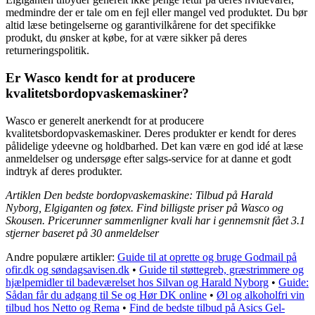
medmindre der er tale om en fejl eller mangel ved produktet. Du bør
altid læse betingelserne og garantivilkårene for det specifikke
produkt, du ønsker at købe, for at være sikker på deres
returneringspolitik.
Er Wasco kendt for at producere
kvalitetsbordopvaskemaskiner?
Wasco er generelt anerkendt for at producere
kvalitetsbordopvaskemaskiner. Deres produkter er kendt for deres
pålidelige ydeevne og holdbarhed. Det kan være en god idé at læse
anmeldelser og undersøge efter salgs-service for at danne et godt
indtryk af deres produkter.
Artiklen Den bedste bordopvaskemaskine: Tilbud på Harald
Nyborg, Elgiganten og føtex. Find billigste priser på Wasco og
Skousen. Pricerunner sammenligner kvali har i gennemsnit fået
3.1
stjerner baseret på
30
anmeldelser
Andre populære artikler:
Guide til at oprette og bruge Godmail på
ofir.dk og søndagsavisen.dk
•
Guide til støttegreb, græstrimmere og
hjælpemidler til badeværelset hos Silvan og Harald Nyborg
•
Guide:
Sådan får du adgang til Se og Hør DK online
•
Øl og alkoholfri vin
tilbud hos Netto og Rema
•
Find de bedste tilbud på Asics Gel-