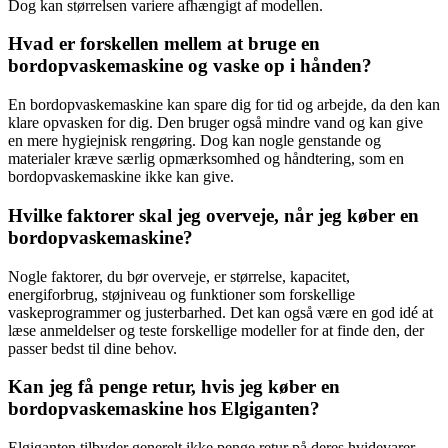
Dog kan størrelsen variere afhængigt af modellen.
Hvad er forskellen mellem at bruge en
bordopvaskemaskine og vaske op i hånden?
En bordopvaskemaskine kan spare dig for tid og arbejde, da den kan
klare opvasken for dig. Den bruger også mindre vand og kan give
en mere hygiejnisk rengøring. Dog kan nogle genstande og
materialer kræve særlig opmærksomhed og håndtering, som en
bordopvaskemaskine ikke kan give.
Hvilke faktorer skal jeg overveje, når jeg køber en
bordopvaskemaskine?
Nogle faktorer, du bør overveje, er størrelse, kapacitet,
energiforbrug, støjniveau og funktioner som forskellige
vaskeprogrammer og justerbarhed. Det kan også være en god idé at
læse anmeldelser og teste forskellige modeller for at finde den, der
passer bedst til dine behov.
Kan jeg få penge retur, hvis jeg køber en
bordopvaskemaskine hos Elgiganten?
Elgiganten tilbyder generelt ikke penge retur på deres hvidevarer,