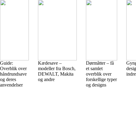
Guide:
Kædesave –
Dørmåtter – få
Gyng
Overblik over
modeller fra Bosch,
et samlet
desi
håndrundsave
DEWALT, Makita
overblik over
indr
og deres
og andre
forskellige typer
anvendelser
og designs