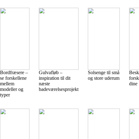
Bordfræsere –
Gulvafløb –
Solsenge til små
Besky
se forskellene
inspiration til dit
og store uderum
forsk
mellem
næste
dine
modeller og
badeværelsesprojekt
typer