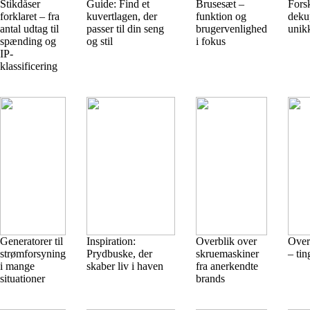
Stikdåser
Guide: Find et
Brusesæt –
Forsk
forklaret – fra
kuvertlagen, der
funktion og
deku
antal udtag til
passer til din seng
brugervenlighed
unik
spænding og
og stil
i fokus
IP-
klassificering
Generatorer til
Inspiration:
Overblik over
Over
strømforsyning
Prydbuske, der
skruemaskiner
– tin
i mange
skaber liv i haven
fra anerkendte
situationer
brands