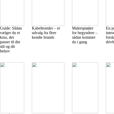
Guide: Sådan
Kabeltromler – et
Malersprøjter
En p
vælger du et
udvalg fra flere
for begyndere –
intro
krus, der
kendte brands
sådan kommer
forsk
passer til din
du i gang
driv
stil og dit
behov