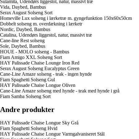
Sulamita, Udendørs liggestol, natur, massivt træ
Vida, Daybed, Bambus
Serax August Solseng Sort
Homeville Lux solseng i lærketræ m. gyngefunktion 150x60x50cm
Dobbelt solseng m. overdækning i lærketr
Nordic, Daybed, Bambus
Catalina, Udendørs liggestol, natur, massivt træ
Cane-line Rest solseng
Sole, Daybed, Bambus
HOUE - MOLO solseng - Bambus
Fiam Amigo XXL Solseng Sort
HAY Palissade Chaise Lounge Iron Red
Serax August Solseng Eucalyptus Green
Cane-Line Amaze solseng - teak - ingen hynde
Fiam Spaghetti Solseng Gul
HAY Palissade Chaise Longue Oliven
Cane-Line Amaze solseng med hynde - teak med hynde i grå
Fiam Samba Solseng Sort
Andre produkter
HAY Palissade Chaise Longue Sky Grå
Fiam Spaghetti Solseng Hvid
HAY Palissade Chaise Longue Varmgalvaniseret Stål