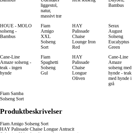
liggestol,
Bambus
natur,
massivt træ
HOUE - MOLO
Fiam
HAY
Serax
solseng -
Amigo
Palissade
August
Bambus
XXL
Chaise
Solseng
Solseng
Lounge Iron
Eucalyptus
Sort
Red
Green
Cane-Line
Fiam
HAY
Cane-Line
Amaze solseng -
Spaghetti
Palissade
Amaze
teak - ingen
Solseng
Chaise
solseng med
hynde
Gul
Longue
hynde - teak
Oliven
med hynde i
grå
Fiam Samba
Solseng Sort
Produktbeskrivelser
Fiam Amigo Solseng Sort
HAY Palissade Chaise Longue Antracit