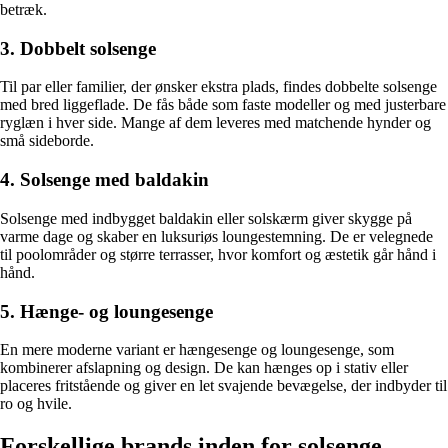
betræk.
3. Dobbelt solsenge
Til par eller familier, der ønsker ekstra plads, findes dobbelte solsenge
med bred liggeflade. De fås både som faste modeller og med justerbare
ryglæn i hver side. Mange af dem leveres med matchende hynder og
små sideborde.
4. Solsenge med baldakin
Solsenge med indbygget baldakin eller solskærm giver skygge på
varme dage og skaber en luksuriøs loungestemning. De er velegnede
til poolområder og større terrasser, hvor komfort og æstetik går hånd i
hånd.
5. Hænge- og loungesenge
En mere moderne variant er hængesenge og loungesenge, som
kombinerer afslapning og design. De kan hænges op i stativ eller
placeres fritstående og giver en let svajende bevægelse, der indbyder til
ro og hvile.
Forskellige brands inden for solsenge