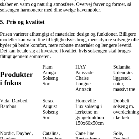
skaber en varm og naturlig atmosfære. Overvej farver og former, så
solsengen harmonerer med dine øvrige havemøbler.
5. Pris og kvalitet
Prisen varierer afhængigt af materialer, design og funktioner. Billigere
modeller kan være fine til lejlighedsvis brug, mens dyrere solsenge ofte
byder på bedre komfort, mere robuste materialer og længere levetid.
Det kan betale sig at investere i kvalitet, hvis solsengen skal bruges
flittigt gennem sommeren.
Fiam
HAY
Sulamita,
Amigo
Palissade
Udendørs
Produkter
Solseng
Chaise
liggestol,
i fokus
Sort
Longue
natur,
Antracit
massivt træ
Vida, Daybed,
Serax
Homeville
Dobbelt
Bambus
August
Lux solseng i
solseng m.
Solseng
lærketræ m.
overdækning
Sort
gyngefunktion
i lærketr
150x60x50cm
Nordic, Daybed,
Catalina,
Cane-line
Sole,
Bambus
Udendørs
Rest solseng
Daybed,