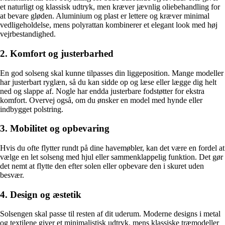
et naturligt og klassisk udtryk, men kræver jævnlig oliebehandling for
at bevare gløden. Aluminium og plast er lettere og kræver minimal
vedligeholdelse, mens polyrattan kombinerer et elegant look med høj
vejrbestandighed.
2. Komfort og justerbarhed
En god solseng skal kunne tilpasses din liggeposition. Mange modeller
har justerbart ryglæn, så du kan sidde op og læse eller lægge dig helt
ned og slappe af. Nogle har endda justerbare fodstøtter for ekstra
komfort. Overvej også, om du ønsker en model med hynde eller
indbygget polstring.
3. Mobilitet og opbevaring
Hvis du ofte flytter rundt på dine havemøbler, kan det være en fordel at
vælge en let solseng med hjul eller sammenklappelig funktion. Det gør
det nemt at flytte den efter solen eller opbevare den i skuret uden
besvær.
4. Design og æstetik
Solsengen skal passe til resten af dit uderum. Moderne designs i metal
og textilene giver et minimalistisk udtryk, mens klassiske træmodeller