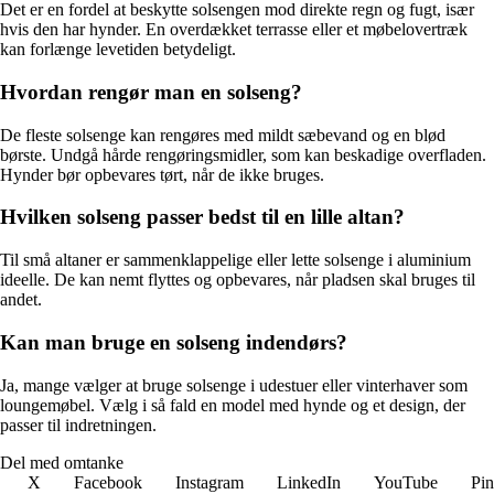
Det er en fordel at beskytte solsengen mod direkte regn og fugt, især
hvis den har hynder. En overdækket terrasse eller et møbelovertræk
kan forlænge levetiden betydeligt.
Hvordan rengør man en solseng?
De fleste solsenge kan rengøres med mildt sæbevand og en blød
børste. Undgå hårde rengøringsmidler, som kan beskadige overfladen.
Hynder bør opbevares tørt, når de ikke bruges.
Hvilken solseng passer bedst til en lille altan?
Til små altaner er sammenklappelige eller lette solsenge i aluminium
ideelle. De kan nemt flyttes og opbevares, når pladsen skal bruges til
andet.
Kan man bruge en solseng indendørs?
Ja, mange vælger at bruge solsenge i udestuer eller vinterhaver som
loungemøbel. Vælg i så fald en model med hynde og et design, der
passer til indretningen.
Del med omtanke
X
Facebook
Instagram
LinkedIn
YouTube
Pin