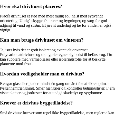
Hvor skal drivhuset placeres?
Placér drivhuset et sted med mest mulig sol, helst med sydvendt
orientering. Undgå skygge fra træer og bygninger, og sørg for god
adgang til vand og strøm. Et jævnt underlag og læ for vinden er også
vigtigt.
Kan man bruge drivhuset om vinteren?
Ja, især hvis det er godt isoleret og eventuelt opvarmet.
Polycarbonatdrivhuse og orangerier egner sig bedst til helårsbrug. Du
kan supplere med varmeblæser eller isoleringsfolie for at beskytte
planterne mod frost.
Hvordan vedligeholder man et drivhus?
Rengør glas eller plader mindst én gang om året for at sikre optimal
lysgennemtrængning. Smør hængsler og kontroller tætningslister. Fjern
visne planter og jordrester for at undgå skadedyr og sygdomme.
Kræver et drivhus byggetilladelse?
Små drivhuse kræver som regel ikke byggetilladelse, men reglerne kan