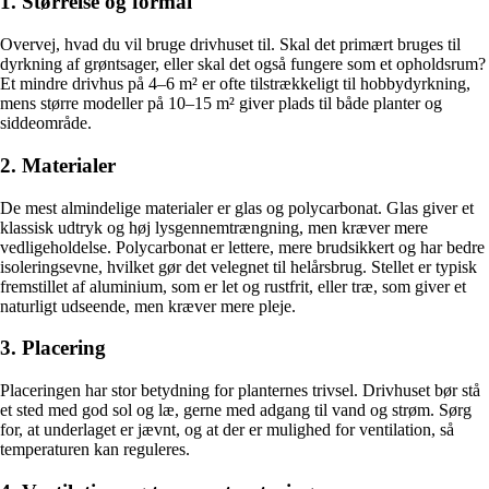
1. Størrelse og formål
Overvej, hvad du vil bruge drivhuset til. Skal det primært bruges til
dyrkning af grøntsager, eller skal det også fungere som et opholdsrum?
Et mindre drivhus på 4–6 m² er ofte tilstrækkeligt til hobbydyrkning,
mens større modeller på 10–15 m² giver plads til både planter og
siddeområde.
2. Materialer
De mest almindelige materialer er glas og polycarbonat. Glas giver et
klassisk udtryk og høj lysgennemtrængning, men kræver mere
vedligeholdelse. Polycarbonat er lettere, mere brudsikkert og har bedre
isoleringsevne, hvilket gør det velegnet til helårsbrug. Stellet er typisk
fremstillet af aluminium, som er let og rustfrit, eller træ, som giver et
naturligt udseende, men kræver mere pleje.
3. Placering
Placeringen har stor betydning for planternes trivsel. Drivhuset bør stå
et sted med god sol og læ, gerne med adgang til vand og strøm. Sørg
for, at underlaget er jævnt, og at der er mulighed for ventilation, så
temperaturen kan reguleres.