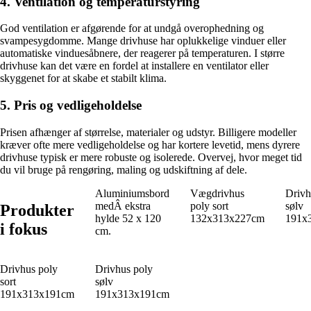
4. Ventilation og temperaturstyring
God ventilation er afgørende for at undgå overophedning og
svampesygdomme. Mange drivhuse har oplukkelige vinduer eller
automatiske vinduesåbnere, der reagerer på temperaturen. I større
drivhuse kan det være en fordel at installere en ventilator eller
skyggenet for at skabe et stabilt klima.
5. Pris og vedligeholdelse
Prisen afhænger af størrelse, materialer og udstyr. Billigere modeller
kræver ofte mere vedligeholdelse og har kortere levetid, mens dyrere
drivhuse typisk er mere robuste og isolerede. Overvej, hvor meget tid
du vil bruge på rengøring, maling og udskiftning af dele.
Aluminiumsbord
Vægdrivhus
Drivh
medÂ ekstra
poly sort
sølv
Produkter
hylde 52 x 120
132x313x227cm
191x
i fokus
cm.
Drivhus poly
Drivhus poly
sort
sølv
191x313x191cm
191x313x191cm