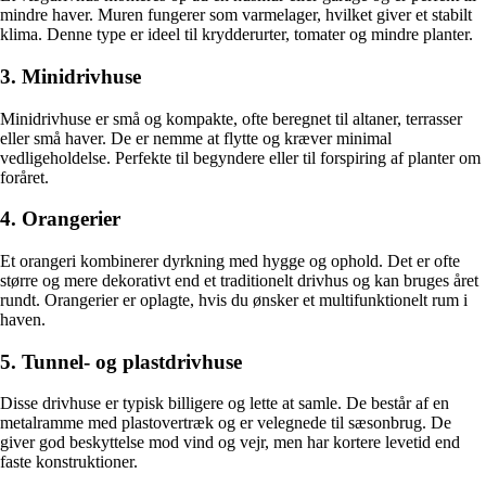
mindre haver. Muren fungerer som varmelager, hvilket giver et stabilt
klima. Denne type er ideel til krydderurter, tomater og mindre planter.
3. Minidrivhuse
Minidrivhuse er små og kompakte, ofte beregnet til altaner, terrasser
eller små haver. De er nemme at flytte og kræver minimal
vedligeholdelse. Perfekte til begyndere eller til forspiring af planter om
foråret.
4. Orangerier
Et orangeri kombinerer dyrkning med hygge og ophold. Det er ofte
større og mere dekorativt end et traditionelt drivhus og kan bruges året
rundt. Orangerier er oplagte, hvis du ønsker et multifunktionelt rum i
haven.
5. Tunnel- og plastdrivhuse
Disse drivhuse er typisk billigere og lette at samle. De består af en
metalramme med plastovertræk og er velegnede til sæsonbrug. De
giver god beskyttelse mod vind og vejr, men har kortere levetid end
faste konstruktioner.