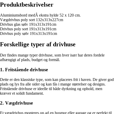
Produktbeskrivelser
Aluminiumsbord medÂ ekstra hylde 52 x 120 cm.
Vægdrivhus poly sort 132x313x227cm
Drivhus glas sølv 191x313x191cm
Drivhus poly sort 191x313x191cm
Drivhus poly sølv 191x313x191cm
Forskellige typer af drivhuse
Der findes mange typer drivhuse, som hver især har deres fordele
afhængigt af plads, budget og formål.
1. Fritstående drivhuse
Dette er den klassiske type, som kan placeres frit i haven. De giver god
plads og lys fra alle sider og kan fås i mange størrelser og designs.
Fritstående drivhuse er ideelle til både dyrkning og ophold, men
kræver et solidt fundament.
2. Vægdrivhuse
Et vægdrivhus monteres op ad en husmur eller garage og er perfekt til