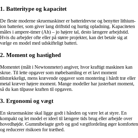
1. Batteritype og kapacitet
De fleste moderne skruemaskiner er batteridrevne og benytter lithium-
ion batterier, som giver lang driftstid og hurtig opladning. Kapaciteten
måles i ampere-timer (Ah) – jo højere tal, desto længere arbejdstid.
Hvis du arbejder ofte eller på større projekter, kan det betale sig at
vælge en model med udskifteligt batteri.
2. Moment og hastighed
Momentet (målt i Newtonmeter) angiver, hvor kraftigt maskinen kan
skrue. Til lette opgaver som møbelsamling er et lavt moment
tilstrækkeligt, mens krævende opgaver som montering i hårdt træ eller
metal kræver højere moment. Mange modeller har justerbart moment,
så du kan tilpasse kraften til opgaven.
3. Ergonomi og vægt
En skruemaskine skal ligge godt i hånden og være let at styre. En
kompakt og let model er ideel til længere tids brug eller arbejde over
hovedhøjde. Gummibelagte greb og god vægtfordeling øger komforten
og reducerer risikoen for træthed.