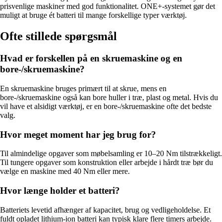
prisvenlige maskiner med god funktionalitet. ONE+-systemet gør det
muligt at bruge ét batteri til mange forskellige typer værktøj.
Ofte stillede spørgsmål
Hvad er forskellen på en skruemaskine og en
bore-/skruemaskine?
En skruemaskine bruges primært til at skrue, mens en
bore-/skruemaskine også kan bore huller i træ, plast og metal. Hvis du
vil have et alsidigt værktøj, er en bore-/skruemaskine ofte det bedste
valg.
Hvor meget moment har jeg brug for?
Til almindelige opgaver som møbelsamling er 10–20 Nm tilstrækkeligt.
Til tungere opgaver som konstruktion eller arbejde i hårdt træ bør du
vælge en maskine med 40 Nm eller mere.
Hvor længe holder et batteri?
Batteriets levetid afhænger af kapacitet, brug og vedligeholdelse. Et
fuldt opladet lithium-ion batteri kan typisk klare flere timers arbejde.