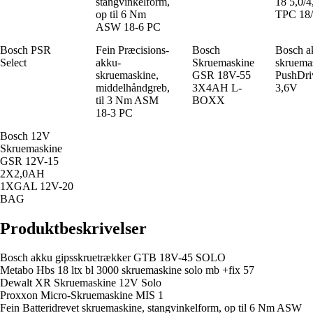
stangvinkelform,
18 5,0/4
op til 6 Nm
TPC 18
ASW 18-6 PC
Bosch PSR
Fein Præcisions-
Bosch
Bosch a
Select
akku-
Skruemaskine
skruema
skruemaskine,
GSR 18V-55
PushDri
middelhåndgreb,
3X4AH L-
3,6V
til 3 Nm ASM
BOXX
18-3 PC
Bosch 12V
Skruemaskine
GSR 12V-15
2X2,0AH
1XGAL 12V-20
BAG
Produktbeskrivelser
Bosch akku gipsskruetrækker GTB 18V-45 SOLO
Metabo Hbs 18 ltx bl 3000 skruemaskine solo mb +fix 57
Dewalt XR Skruemaskine 12V Solo
Proxxon Micro-Skruemaskine MIS 1
Fein Batteridrevet skruemaskine, stangvinkelform, op til 6 Nm ASW