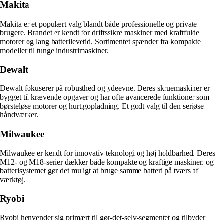
Makita
Makita er et populært valg blandt både professionelle og private
brugere. Brandet er kendt for driftssikre maskiner med kraftfulde
motorer og lang batterilevetid. Sortimentet spænder fra kompakte
modeller til tunge industrimaskiner.
Dewalt
Dewalt fokuserer på robusthed og ydeevne. Deres skruemaskiner er
bygget til krævende opgaver og har ofte avancerede funktioner som
børsteløse motorer og hurtigopladning. Et godt valg til den seriøse
håndværker.
Milwaukee
Milwaukee er kendt for innovativ teknologi og høj holdbarhed. Deres
M12- og M18-serier dækker både kompakte og kraftige maskiner, og
batterisystemet gør det muligt at bruge samme batteri på tværs af
værktøj.
Ryobi
Ryobi henvender sig primært til gør-det-selv-segmentet og tilbyder