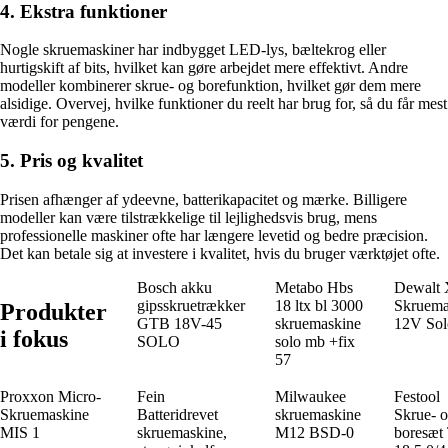
4. Ekstra funktioner
Nogle skruemaskiner har indbygget LED-lys, bæltekrog eller
hurtigskift af bits, hvilket kan gøre arbejdet mere effektivt. Andre
modeller kombinerer skrue- og borefunktion, hvilket gør dem mere
alsidige. Overvej, hvilke funktioner du reelt har brug for, så du får mest
værdi for pengene.
5. Pris og kvalitet
Prisen afhænger af ydeevne, batterikapacitet og mærke. Billigere
modeller kan være tilstrækkelige til lejlighedsvis brug, mens
professionelle maskiner ofte har længere levetid og bedre præcision.
Det kan betale sig at investere i kvalitet, hvis du bruger værktøjet ofte.
Bosch akku
Metabo Hbs
Dewalt
gipsskruetrækker
18 ltx bl 3000
Skruema
Produkter
GTB 18V-45
skruemaskine
12V Sol
i fokus
SOLO
solo mb +fix
57
Proxxon Micro-
Fein
Milwaukee
Festool
Skruemaskine
Batteridrevet
skruemaskine
Skrue- 
MIS 1
skruemaskine,
M12 BSD-0
boresæt