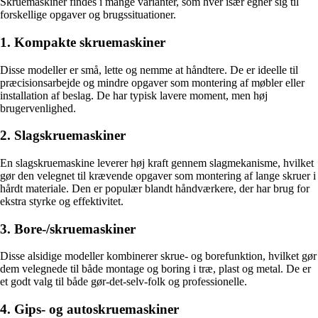
Skruemaskiner findes i mange varianter, som hver især egner sig til
forskellige opgaver og brugssituationer.
1. Kompakte skruemaskiner
Disse modeller er små, lette og nemme at håndtere. De er ideelle til
præcisionsarbejde og mindre opgaver som montering af møbler eller
installation af beslag. De har typisk lavere moment, men høj
brugervenlighed.
2. Slagskruemaskiner
En slagskruemaskine leverer høj kraft gennem slagmekanisme, hvilket
gør den velegnet til krævende opgaver som montering af lange skruer i
hårdt materiale. Den er populær blandt håndværkere, der har brug for
ekstra styrke og effektivitet.
3. Bore-/skruemaskiner
Disse alsidige modeller kombinerer skrue- og borefunktion, hvilket gør
dem velegnede til både montage og boring i træ, plast og metal. De er
et godt valg til både gør-det-selv-folk og professionelle.
4. Gips- og autoskruemaskiner