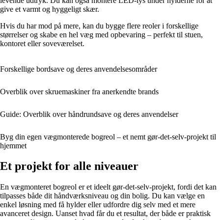
levende udtryk. Du kan også montere LED-lys under hylderne for at
give et varmt og hyggeligt skær.
Hvis du har mod på mere, kan du bygge flere reoler i forskellige
størrelser og skabe en hel væg med opbevaring – perfekt til stuen,
kontoret eller soveværelset.
Forskellige bordsave og deres anvendelsesområder
Overblik over skruemaskiner fra anerkendte brands
Guide: Overblik over håndrundsave og deres anvendelser
Byg din egen vægmonterede bogreol – et nemt gør-det-selv-projekt til
hjemmet
Et projekt for alle niveauer
En vægmonteret bogreol er et ideelt gør-det-selv-projekt, fordi det kan
tilpasses både dit håndværksniveau og din bolig. Du kan vælge en
enkel løsning med få hylder eller udfordre dig selv med et mere
avanceret design. Uanset hvad får du et resultat, der både er praktisk