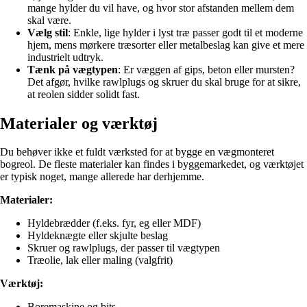
mange hylder du vil have, og hvor stor afstanden mellem dem
skal være.
Vælg stil
: Enkle, lige hylder i lyst træ passer godt til et moderne
hjem, mens mørkere træsorter eller metalbeslag kan give et mere
industrielt udtryk.
Tænk på vægtypen
: Er væggen af gips, beton eller mursten?
Det afgør, hvilke rawlplugs og skruer du skal bruge for at sikre,
at reolen sidder solidt fast.
Materialer og værktøj
Du behøver ikke et fuldt værksted for at bygge en vægmonteret
bogreol. De fleste materialer kan findes i byggemarkedet, og værktøjet
er typisk noget, mange allerede har derhjemme.
Materialer:
Hyldebrædder (f.eks. fyr, eg eller MDF)
Hyldeknægte eller skjulte beslag
Skruer og rawlplugs, der passer til vægtypen
Træolie, lak eller maling (valgfrit)
Værktøj:
Boremaskine og bits