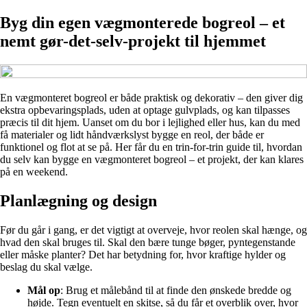
Byg din egen vægmonterede bogreol – et
nemt gør-det-selv-projekt til hjemmet
En vægmonteret bogreol er både praktisk og dekorativ – den giver dig
ekstra opbevaringsplads, uden at optage gulvplads, og kan tilpasses
præcis til dit hjem. Uanset om du bor i lejlighed eller hus, kan du med
få materialer og lidt håndværkslyst bygge en reol, der både er
funktionel og flot at se på. Her får du en trin-for-trin guide til, hvordan
du selv kan bygge en vægmonteret bogreol – et projekt, der kan klares
på en weekend.
Planlægning og design
Før du går i gang, er det vigtigt at overveje, hvor reolen skal hænge, og
hvad den skal bruges til. Skal den bære tunge bøger, pyntegenstande
eller måske planter? Det har betydning for, hvor kraftige hylder og
beslag du skal vælge.
Mål op
: Brug et målebånd til at finde den ønskede bredde og
højde. Tegn eventuelt en skitse, så du får et overblik over, hvor