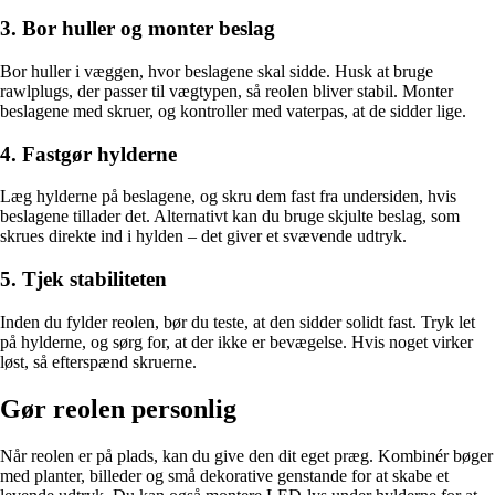
3. Bor huller og monter beslag
Bor huller i væggen, hvor beslagene skal sidde. Husk at bruge
rawlplugs, der passer til vægtypen, så reolen bliver stabil. Monter
beslagene med skruer, og kontroller med vaterpas, at de sidder lige.
4. Fastgør hylderne
Læg hylderne på beslagene, og skru dem fast fra undersiden, hvis
beslagene tillader det. Alternativt kan du bruge skjulte beslag, som
skrues direkte ind i hylden – det giver et svævende udtryk.
5. Tjek stabiliteten
Inden du fylder reolen, bør du teste, at den sidder solidt fast. Tryk let
på hylderne, og sørg for, at der ikke er bevægelse. Hvis noget virker
løst, så efterspænd skruerne.
Gør reolen personlig
Når reolen er på plads, kan du give den dit eget præg. Kombinér bøger
med planter, billeder og små dekorative genstande for at skabe et