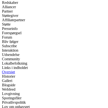
Redskaber
Alliancer
Partner
Støttegiver
Affiliatepartner
Støtte
Presseinfo
Forespørgsel
Forum
Bliv følger
Subscribe
Interaktion
Udsendelse
Community
Lokalbefolkning
Links i indholdet
Oversigt
Historier
Galleri
Blogside
Webfeed
Lovgivning
Sporingsfiler
Privatlivspolitik
Lov om ophavsret