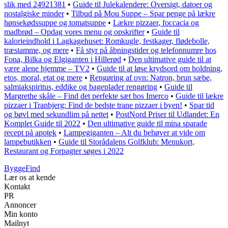
slik med 24921381
•
Guide til Julekalendere: Oversigt, datoer og
nostalgiske minder
•
Tilbud på Mou Suppe – Spar penge på lækre
hønsekødssuppe og tomatsuppe
•
Lækre pizzaer, foccacia og
madbrød – Opdag vores menu og opskrifter
•
Guide til
kalorieindhold i Lagkagehuset: Romkugle, festkager, flødebolle,
træstamme, og mere
•
Få styr på åbningstider og telefonnumre hos
Fona, Bilka og Elgiganten i Hillerød
•
Den ultimative guide til at
være alene hjemme – TV2
•
Guide til at løse krydsord om holdning,
etos, moral, etat og mere
•
Rengøring af ovn: Natron, brun sæbe,
salmiakspiritus, eddike og bageplader rengøring
•
Guide til
Margrethe skåle – Find det perfekte sæt hos Imerco
•
Guide til lækre
pizzaer i Tranbjerg: Find de bedste trane pizzaer i byen!
•
Spar tid
og bøvl med sekundlim på nettet
•
PostNord Priser til Udlandet: En
Komplet Guide til 2022
•
Den ultimative guide til mina sparade
recept på apotek
•
Lampegiganten – Alt du behøver at vide om
lampebutikken
•
Guide til Storådalens Golfklub: Menukort,
Restaurant og Forpagter søges i 2022
ByggeFind
Lær os at kende
Kontakt
PR
Annoncer
Min konto
Mailnyt