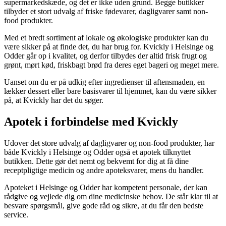
supermarkedskæde, og det er ikke uden grund. Begge butikker
tilbyder et stort udvalg af friske fødevarer, dagligvarer samt non-
food produkter.
Med et bredt sortiment af lokale og økologiske produkter kan du
være sikker på at finde det, du har brug for. Kvickly i Helsinge og
Odder går op i kvalitet, og derfor tilbydes der altid frisk frugt og
grønt, mørt kød, friskbagt brød fra deres eget bageri og meget mere.
Uanset om du er på udkig efter ingredienser til aftensmaden, en
lækker dessert eller bare basisvarer til hjemmet, kan du være sikker
på, at Kvickly har det du søger.
Apotek i forbindelse med Kvickly
Udover det store udvalg af dagligvarer og non-food produkter, har
både Kvickly i Helsinge og Odder også et apotek tilknyttet
butikken. Dette gør det nemt og bekvemt for dig at få dine
receptpligtige medicin og andre apoteksvarer, mens du handler.
Apoteket i Helsinge og Odder har kompetent personale, der kan
rådgive og vejlede dig om dine medicinske behov. De står klar til at
besvare spørgsmål, give gode råd og sikre, at du får den bedste
service.