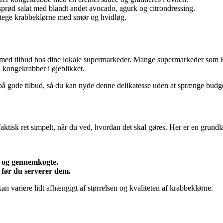
prød salat med blandt andet avocado, agurk og citrondressing.
stege krabbeklørne med smør og hvidløg.
e med tilbud hos dine lokale supermarkeder. Mange supermarkeder som 
å kongekrabber i øjeblikket.
å gode tilbud, så du kan nyde denne delikatesse uden at sprænge budge
tisk ret simpelt, når du ved, hvordan det skal gøres. Her er en grundl
re og gennemkogte.
, før du serverer dem.
n variere lidt afhængigt af størrelsen og kvaliteten af krabbeklørne.