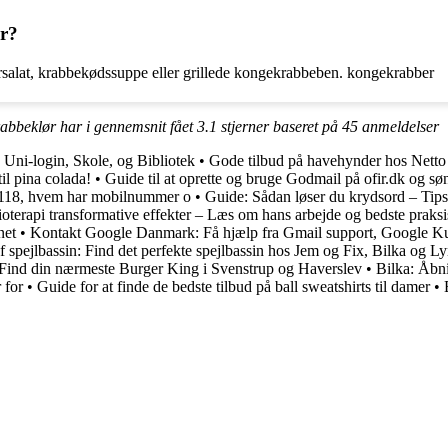
er?
rsalat, krabbekødssuppe eller grillede kongekrabbeben. kongekrabber
rabbeklør har i gennemsnit fået
3.1
stjerner baseret på
45
anmeldelser
Uni-login, Skole, og Bibliotek
•
Gode tilbud på havehynder hos Netto 
il pina colada!
•
Guide til at oprette og bruge Godmail på ofir.dk og s
e 118, hvem har mobilnummer o
•
Guide: Sådan løser du krydsord – Tips o
oterapi transformative effekter – Læs om hans arbejde og bedste praksi
net
•
Kontakt Google Danmark: Få hjælp fra Gmail support, Google K
af spejlbassin: Find det perfekte spejlbassin hos Jem og Fix, Bilka og L
Find din nærmeste Burger King i Svenstrup og Haverslev
•
Bilka: Åbni
 for
•
Guide for at finde de bedste tilbud på ball sweatshirts til damer
•