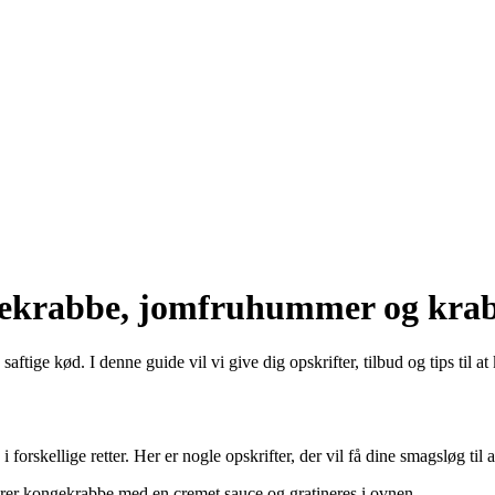
ongekrabbe, jomfruhummer og kra
aftige kød. I denne guide vil vi give dig opskrifter, tilbud og tips til 
rskellige retter. Her er nogle opskrifter, der vil få dine smagsløg til a
rer kongekrabbe med en cremet sauce og gratineres i ovnen.