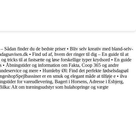
– Sådan finder du de bedste priser
•
Bliv selv kreativ med bland-selv-
øndagsavisen.dk
•
Find ud af, hvem der ringer til dig – En guide til at
g tricks til at fastsætte og løse forskellige typer krydsord
•
En guide
s
•
Åbningstider og information om Fakta, Coop 365 og andre
undeservice og mere
•
Humleby Øl: Find det perfekte fødselsdagsøl
yngeshopSpejlbassiner er en smuk og elegant måde at tilføje e
•
ilva
ngstider for vareudlevering, Bageri i Horsens, Adresse i Esbjerg,
Bilka: Alt om træningsudstyr som hulahopringe og vægte