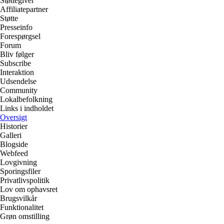
Støttegiver
Affiliatepartner
Støtte
Presseinfo
Forespørgsel
Forum
Bliv følger
Subscribe
Interaktion
Udsendelse
Community
Lokalbefolkning
Links i indholdet
Oversigt
Historier
Galleri
Blogside
Webfeed
Lovgivning
Sporingsfiler
Privatlivspolitik
Lov om ophavsret
Brugsvilkår
Funktionalitet
Grøn omstilling