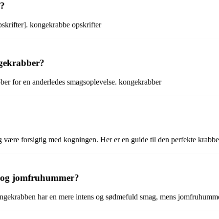
r?
skrifter]. kongekrabbe opskrifter
ngekrabber?
bber for en anderledes smagsoplevelse. kongekrabber
og være forsigtig med kogningen. Her er en guide til den perfekte krab
e og jomfruhummer?
Kongekrabben har en mere intens og sødmefuld smag, mens jomfruhumme