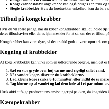
Kongekrabbesalat:
Kongekrabbe kan også bruges i en frisk og s
Stegte krabbeklør:
Hvis du foretrækker enkelhed, kan du bare 
Tilbud på kongekrabber
Hvis du vil spare penge, når du køber kongekrabber, skal du holde øj
deres tilbudsaviser eller deres hjemmesider for at se, om der er tilbud p
Kongekrabber kan være dyre, så det er altid godt at være opmærksom p
Kogning af krabbeklør
At koge krabbeklør kan virke som en udfordrende opgave, men det er fak
Sæt en stor gryde over høj varme med rigeligt saltet vand.
Når vandet koger, tilsætter du krabbeklørne.
Lad klørne koge i cirka 8-10 minutter, eller indtil de er mø
Tag klørne op af vandet og lad dem køle af i et par minutter
Husk altid at følge producentens anvisninger på pakken, da kogetiden ka
Kæmpekrabber