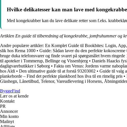
Hvilke delikatesser kan man lave med kongekrabb
Med kongekrabber kan du lave delikate retter som f.eks. krabbeklø
Artiklen En guide til tilberedning af kongekrabbe, jomfruhummer og k
Andre populære artikler:
En Komplet Guide til Bookbites: Login, App, 
slik hos Rema 1000
•
Guide: Sådan laver du den perfekte kokoscreme t
bruge duka telefonsvarer og finde svaret på spørgsmålet hvem ringed
til apoteker i Tommerup, Bellinge og Vissenbjerg
•
Daniels Haacks fysi
dagligvarebutikker i Søborg
•
Fakta om Venus: Jordens varme nabopla
hos Aldi
•
Den ultimative guide til at forstå 93203002
•
Guide til valg 
plankeborde – Find det perfekte plankbord hos ilva til en rimelig pris
•
Glashegn, Lånetilbud, Telenor, Vareudlevering i Horsens, Åbningstider
ByggeFind
Lær os at kende
Kontakt
PR
Annoncer
Min konto
Mailnyt
Affiliate