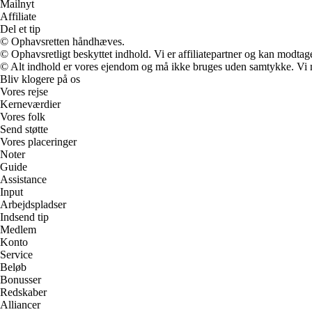
Mailnyt
Affiliate
Del et tip
© Ophavsretten håndhæves.
© Ophavsretligt beskyttet indhold. Vi er affiliatepartner og kan modtag
© Alt indhold er vores ejendom og må ikke bruges uden samtykke. Vi mod
Bliv klogere på os
Vores rejse
Kerneværdier
Vores folk
Send støtte
Vores placeringer
Noter
Guide
Assistance
Input
Arbejdspladser
Indsend tip
Medlem
Konto
Service
Beløb
Bonusser
Redskaber
Alliancer