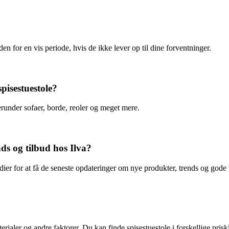
en for en vis periode, hvis de ikke lever op til dine forventninger.
pisestuestole?
erunder sofaer, borde, reoler og meget mere.
ds og tilbud hos Ilva?
ier for at få de seneste opdateringer om nye produkter, trends og gode 
rialer og andre faktorer. Du kan finde spisestuestole i forskellige priskla