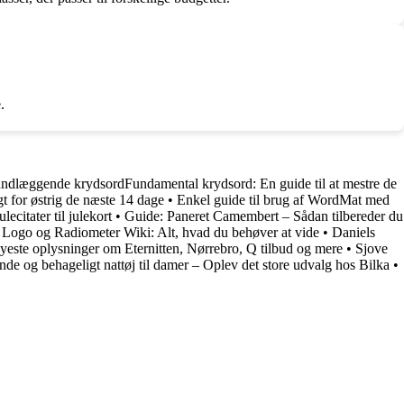
.
ndlæggende krydsordFundamental krydsord: En guide til at mestre de
t for østrig de næste 14 dage
•
Enkel guide til brug af WordMat med
ecitater til julekort
•
Guide: Paneret Camembert – Sådan tilbereder du
Logo og Radiometer Wiki: Alt, hvad du behøver at vide
•
Daniels
nyeste oplysninger om Eternitten, Nørrebro, Q tilbud og mere
•
Sjove
nde og behageligt nattøj til damer – Oplev det store udvalg hos Bilka
•