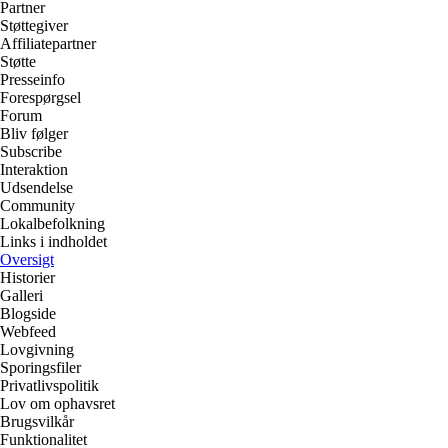
Partner
Støttegiver
Affiliatepartner
Støtte
Presseinfo
Forespørgsel
Forum
Bliv følger
Subscribe
Interaktion
Udsendelse
Community
Lokalbefolkning
Links i indholdet
Oversigt
Historier
Galleri
Blogside
Webfeed
Lovgivning
Sporingsfiler
Privatlivspolitik
Lov om ophavsret
Brugsvilkår
Funktionalitet