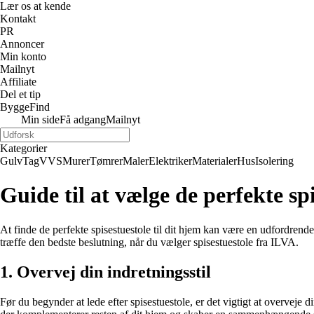
Lær os at kende
Kontakt
PR
Annoncer
Min konto
Mailnyt
Affiliate
Del et tip
ByggeFind
Min side
Få adgang
Mailnyt
Kategorier
Gulv
Tag
VVS
Murer
Tømrer
Maler
Elektriker
Materialer
Hus
Isolering
Guide til at vælge de perfekte spi
At finde de perfekte spisestuestole til dit hjem kan være en udfordrende
træffe den bedste beslutning, når du vælger spisestuestole fra ILVA.
1. Overvej din indretningsstil
Før du begynder at lede efter spisestuestole, er det vigtigt at overveje d