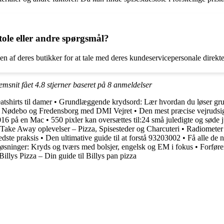
ole eller andre spørgsmål?
en af deres butikker for at tale med deres kundeservicepersonale direkte
nemsnit fået
4.8
stjerner baseret på
8
anmeldelser
atshirts til damer
•
Grundlæggende krydsord: Lær hvordan du løser gru
or Nødebo og Fredensborg med DMI Vejret
•
Den mest præcise vejrudsig
016 på en Mac
•
550 pixler kan oversættes til:24 små juledigte og søde jul
ake Away oplevelser – Pizza, Spisesteder og Charcuteri
•
Radiometer 
edste praksis
•
Den ultimative guide til at forstå 93203002
•
Få alle de 
løsninger: Kryds og tværs med bolsjer, engelsk og EM i fokus
•
Forføre
Billys Pizza – Din guide til Billys pan pizza