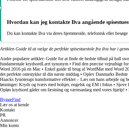
Hvordan kan jeg kontakte Ilva angående spisestuest
Du kan kontakte Ilva via deres hjemmeside, telefonisk eller besøge 
Artiklen Guide til at vælge de perfekte spisestuestole fra ilva har i gen
Andre populære artikler:
Guide for at finde de bedste tilbud på ball swe
fundamentale krydsordLært synonym
•
Find den præcise vejrudsigt f
Word 2016 på en Mac
•
Enkel guide til brug af WordMat med Word 2
det perfekte ostestykke til din næste middag
•
Oplev Danmarks Bedste T
Haacks fysioterapi transformative effekter – Læs om hans arbejde og b
løsninger: Kryds og tværs med bolsjer, engelsk og EM i fokus
•
Sjove 
Opløs krydsord gåder om fæstning og værnsanlæg med vores hjælp!
•
ByggeFind
Lær os at kende
Kontakt
PR
Annoncer
Min konto