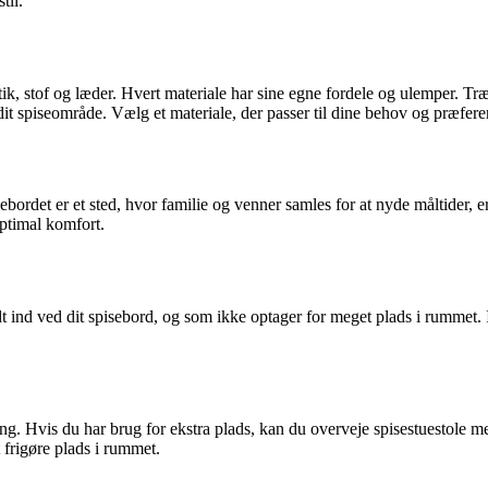
til.
stik, stof og læder. Hvert materiale har sine egne fordele og ulemper. T
 dit spiseområde. Vælg et materiale, der passer til dine behov og præfere
ordet er et sted, hvor familie og venner samles for at nyde måltider, er 
optimal komfort.
dt ind ved dit spisebord, og som ikke optager for meget plads i rummet. I
g. Hvis du har brug for ekstra plads, kan du overveje spisestuestole me
at frigøre plads i rummet.