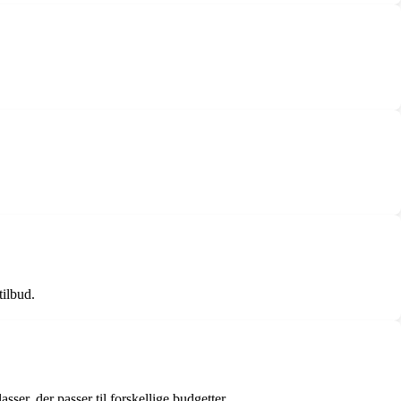
tilbud.
sser, der passer til forskellige budgetter.