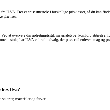
e fra ILVA. Der er spisestuestole i forskellige prisklasser, så du kan fin
ske grænser.
ed at overveje din indretningsstil, materialetype, komfort, størrelse, 
tionelle stole, har ILVA et bredt udvalg, der passer til enhver smag og p
e hos Ilva?
stilarter, materialer og farver.