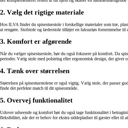
der komplementerer resten af dit hjem og skaber en sammenhængende s
2. Vælg det rigtige materiale
Hos ILVA finder du spisestuestole i forskellige materialer som træ, pla
at rengøre. Stofstole og læderstole tilføjer en luksuriøs fornemmelse til
3. Komfort er afgørende
Når du vælger spisestuestole, bør du også fokusere på komfort. Da spiseb
perioder. Vælg stole med polstring eller ergonomisk design, der giver 
4. Tænk over størrelsen
Størrelsen på spisestuestolene er også vigtig. Vælg stole, der passer go
finde det perfekte match til dit spiseområde.
5. Overvej funktionalitet
Udover udseende og komfort bør du også tage funktionalitet i betragtnin
fleksibilitet, når der er behov for ekstra siddepladser til gæster eller til 