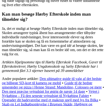
sig både fagligt og personligt og bliver rustet til videre uddannelse
og livet efter efterskolen.
Kan man besøge Hørby Efterskole inden man
tilmelder sig?
Ja, det er muligt at besøge Hørby Efterskole inden man tilmelder sig.
Skolen arrangerer typisk åbent hus arrangementer eller tilbyder
individuelle rundvisninger, hvor interesserede elever og deres
forældre kan se skolen og få en fornemmelse af atmosfæren og
undervisningsmiljøet. Det kan være en god idé at besøge skolen, før
man tilmelder sig, så man kan få en bedre idé om, om det er det rette
valg for en.
Artiklen Hjælpsomme tips til Hørby Efterskole Facebook, Gaver til
Efterskoleelever, Hørby Ungdomsskole og Sæby Efterskole har i
gennemsnit fået
3.3
stjerner baseret på
39
anmeldelser
Andre populære artikler:
Den ultimative guide til valg af det bedste
og billigste SD-kort til kamera og mobil
•
Guide til de bedste
spisesteder og pizza i Henne Strand: Mandolino, Colosseo og mere
•
Den mest præcise vejrudsigt for østrig de næste 14 dage
•
Vejret i
Nykøbing – Få den seneste vejrudsigt til Nykøbing Falster
•
Opgrader dit badeværelse med et makeup spejl med lys fra Bilka
•
Skab en Let Indkøbsoplevelse i Brugsen Skåde, Højbjerg og