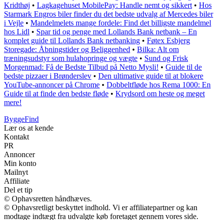
Kridthøj
•
Lagkagehuset MobilePay: Handle nemt og sikkert
•
Hos
Starmark Engros biler finder du det bedste udvalg af Mercedes biler
i Vejle
•
Mandelmelets mange fordele: Find det billigste mandelmel
hos Lidl
•
Spar tid og penge med Lollands Bank netbank – En
komplet guide til Lollands Bank netbanking
•
Føtex Esbjerg
Storegade: Åbningstider og Beliggenhed
•
Bilka: Alt om
træningsudstyr som hulahopringe og vægte
•
Sund og Frisk
Morgenmad: Få de Bedste Tilbud på Netto Mysli!
•
Guide til de
bedste pizzaer i Brønderslev
•
Den ultimative guide til at blokere
YouTube-annoncer på Chrome
•
Dobbeltfløde hos Rema 1000: En
Guide til at finde den bedste fløde
•
Krydsord om heste og meget
mere!
ByggeFind
Lær os at kende
Kontakt
PR
Annoncer
Min konto
Mailnyt
Affiliate
Del et tip
© Ophavsretten håndhæves.
© Ophavsretligt beskyttet indhold. Vi er affiliatepartner og kan
modtage indtægt fra udvalgte køb foretaget gennem vores side.