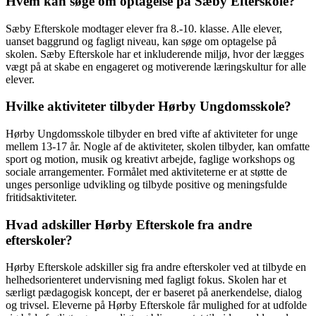
Hvem kan søge om optagelse på Sæby Efterskole?
Sæby Efterskole modtager elever fra 8.-10. klasse. Alle elever,
uanset baggrund og fagligt niveau, kan søge om optagelse på
skolen. Sæby Efterskole har et inkluderende miljø, hvor der lægges
vægt på at skabe en engageret og motiverende læringskultur for alle
elever.
Hvilke aktiviteter tilbyder Hørby Ungdomsskole?
Hørby Ungdomsskole tilbyder en bred vifte af aktiviteter for unge
mellem 13-17 år. Nogle af de aktiviteter, skolen tilbyder, kan omfatte
sport og motion, musik og kreativt arbejde, faglige workshops og
sociale arrangementer. Formålet med aktiviteterne er at støtte de
unges personlige udvikling og tilbyde positive og meningsfulde
fritidsaktiviteter.
Hvad adskiller Hørby Efterskole fra andre
efterskoler?
Hørby Efterskole adskiller sig fra andre efterskoler ved at tilbyde en
helhedsorienteret undervisning med fagligt fokus. Skolen har et
særligt pædagogisk koncept, der er baseret på anerkendelse, dialog
og trivsel. Eleverne på Hørby Efterskole får mulighed for at udfolde