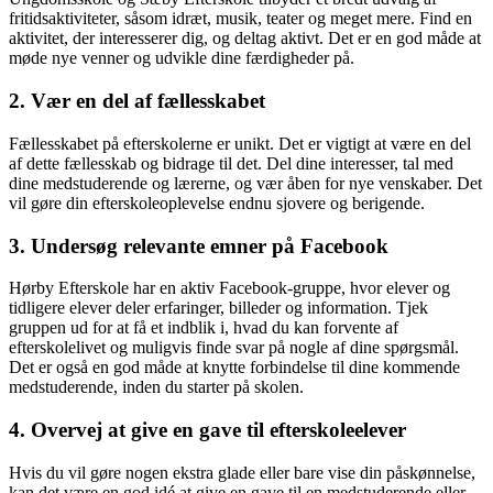
fritidsaktiviteter, såsom idræt, musik, teater og meget mere. Find en
aktivitet, der interesserer dig, og deltag aktivt. Det er en god måde at
møde nye venner og udvikle dine færdigheder på.
2. Vær en del af fællesskabet
Fællesskabet på efterskolerne er unikt. Det er vigtigt at være en del
af dette fællesskab og bidrage til det. Del dine interesser, tal med
dine medstuderende og lærerne, og vær åben for nye venskaber. Det
vil gøre din efterskoleoplevelse endnu sjovere og berigende.
3. Undersøg relevante emner på Facebook
Hørby Efterskole har en aktiv Facebook-gruppe, hvor elever og
tidligere elever deler erfaringer, billeder og information. Tjek
gruppen ud for at få et indblik i, hvad du kan forvente af
efterskolelivet og muligvis finde svar på nogle af dine spørgsmål.
Det er også en god måde at knytte forbindelse til dine kommende
medstuderende, inden du starter på skolen.
4. Overvej at give en gave til efterskoleelever
Hvis du vil gøre nogen ekstra glade eller bare vise din påskønnelse,
kan det være en god idé at give en gave til en medstuderende eller