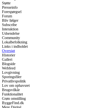
Støtte
Presseinfo
Forespørgsel
Forum
Bliv følger
Subscribe
Interaktion
Udsendelse
Community
Lokalbefolkning
Links i indholdet
Oversigt
Historier
Galleri
Blogside
Webfeed
Lovgivning
Sporingsfiler
Privatlivspolitik
Lov om ophavsret
Brugsvilkår
Funktionalitet
Grøn omstilling
ByggeFind.dk
Mere Digital