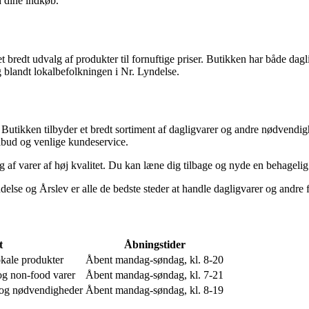
ed dine indkøb.
t bredt udvalg af produkter til fornuftige priser. Butikken har både dag
lg blandt lokalbefolkningen i Nr. Lyndelse.
utikken tilbyder et bredt sortiment af dagligvarer og andre nødvendighede
ilbud og venlige kundeservice.
alg af varer af høj kvalitet. Du kan læne dig tilbage og nyde en behage
lse og Årslev er alle de bedste steder at handle dagligvarer og andre 
t
Åbningstider
okale produkter
Åbent mandag-søndag, kl. 8-20
 og non-food varer
Åbent mandag-søndag, kl. 7-21
r og nødvendigheder
Åbent mandag-søndag, kl. 8-19