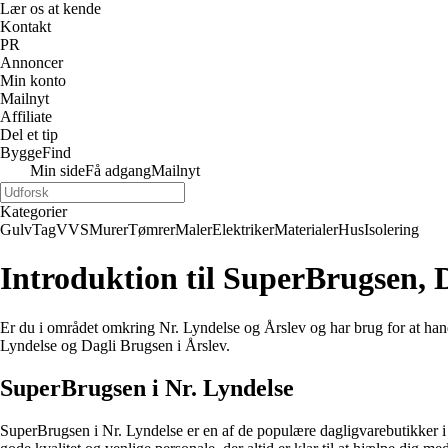
Lær os at kende
Kontakt
PR
Annoncer
Min konto
Mailnyt
Affiliate
Del et tip
ByggeFind
Min side
Få adgang
Mailnyt
Kategorier
Gulv
Tag
VVS
Murer
Tømrer
Maler
Elektriker
Materialer
Hus
Isolering
Introduktion til SuperBrugsen, D
Er du i området omkring Nr. Lyndelse og Årslev og har brug for at hand
Lyndelse og Dagli Brugsen i Årslev.
SuperBrugsen i Nr. Lyndelse
SuperBrugsen i Nr. Lyndelse er en af de populære dagligvarebutikker i 