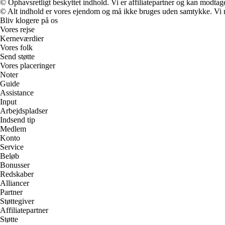
© Ophavsretligt beskyttet indhold. Vi er affiliatepartner og kan modtag
© Alt indhold er vores ejendom og må ikke bruges uden samtykke. Vi mod
Bliv klogere på os
Vores rejse
Kerneværdier
Vores folk
Send støtte
Vores placeringer
Noter
Guide
Assistance
Input
Arbejdspladser
Indsend tip
Medlem
Konto
Service
Beløb
Bonusser
Redskaber
Alliancer
Partner
Støttegiver
Affiliatepartner
Støtte