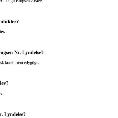
er i Dagli Brugsen Årslev.
rodukter?
er.
rugsen Nr. Lyndelse?
pisk konkurrencedygtige.
lev?
ev.
r. Lyndelse?