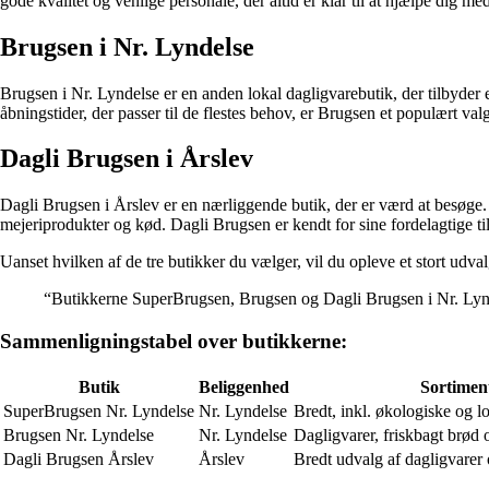
gode kvalitet og venlige personale, der altid er klar til at hjælpe dig m
Brugsen i Nr. Lyndelse
Brugsen i Nr. Lyndelse er en anden lokal dagligvarebutik, der tilbyder e
åbningstider, der passer til de flestes behov, er Brugsen et populært va
Dagli Brugsen i Årslev
Dagli Brugsen i Årslev er en nærliggende butik, der er værd at besøge. B
mejeriprodukter og kød. Dagli Brugsen er kendt for sine fordelagtige t
Uanset hvilken af de tre butikker du vælger, vil du opleve et stort udv
“Butikkerne SuperBrugsen, Brugsen og Dagli Brugsen i Nr. Lynde
Sammenligningstabel over butikkerne:
Butik
Beliggenhed
Sortimen
SuperBrugsen Nr. Lyndelse
Nr. Lyndelse
Bredt, inkl. økologiske og l
Brugsen Nr. Lyndelse
Nr. Lyndelse
Dagligvarer, friskbagt brød
Dagli Brugsen Årslev
Årslev
Bredt udvalg af dagligvare