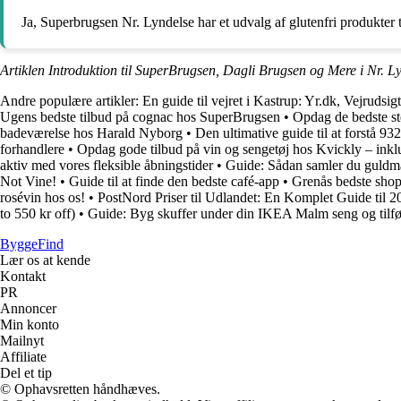
Ja, Superbrugsen Nr. Lyndelse har et udvalg af glutenfri produkter 
Artiklen Introduktion til SuperBrugsen, Dagli Brugsen og Mere i Nr. L
Andre populære artikler:
En guide til vejret i Kastrup: Yr.dk, Vejrudsig
Ugens bedste tilbud på cognac hos SuperBrugsen
•
Opdag de bedste st
badeværelse hos Harald Nyborg
•
Den ultimative guide til at forstå 9
forhandlere
•
Opdag gode tilbud på vin og sengetøj hos Kvickly – ink
aktiv med vores fleksible åbningstider
•
Guide: Sådan samler du guldmæ
Not Vine!
•
Guide til at finde den bedste café-app
•
Grenås bedste shop
rosévin hos os!
•
PostNord Priser til Udlandet: En Komplet Guide til 2
to 550 kr off)
•
Guide: Byg skuffer under din IKEA Malm seng og tilføj f
ByggeFind
Lær os at kende
Kontakt
PR
Annoncer
Min konto
Mailnyt
Affiliate
Del et tip
© Ophavsretten håndhæves.