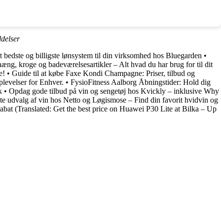
delser
t bedste og billigste lønsystem til din virksomhed hos Bluegarden
•
æng, kroge og badeværelsesartikler – Alt hvad du har brug for til dit
e!
•
Guide til at købe Faxe Kondi Champagne: Priser, tilbud og
levelser for Enhver.
•
FysioFitness Aalborg Åbningstider: Hold dig
k
•
Opdag gode tilbud på vin og sengetøj hos Kvickly – inklusive Why
e udvalg af vin hos Netto og Løgismose – Find din favorit hvidvin og
abat (Translated: Get the best price on Huawei P30 Lite at Bilka – Up