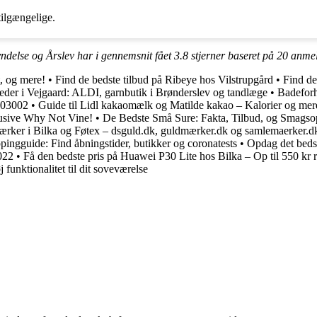
tilgængelige.
yndelse og Årslev har i gennemsnit fået
3.8
stjerner baseret på
20
anmel
t, og mere!
•
Find de bedste tilbud på Ribeye hos Vilstrupgård
•
Find de
eder i Vejgaard: ALDI, garnbutik i Brønderslev og tandlæge
•
Badeforh
3203002
•
Guide til Lidl kakaomælk og Matilde kakao – Kalorier og mer
lusive Why Not Vine!
•
De Bedste Små Sure: Fakta, Tilbud, og Smagsop
rker i Bilka og Føtex – dsguld.dk, guldmærker.dk og samlemaerker.d
pingguide: Find åbningstider, butikker og coronatests
•
Opdag det bedst
022
•
Få den bedste pris på Huawei P30 Lite hos Bilka – Op til 550 kr r
unktionalitet til dit soveværelse