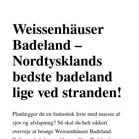
Weissenhäuser
Badeland –
Nordtysklands
bedste badeland
lige ved stranden!
Planlægger du en fantastisk ferie med masser af
sjov og afslapning? Så skal du helt sikkert
overveje at besøge Weissenhäuser Badeland.