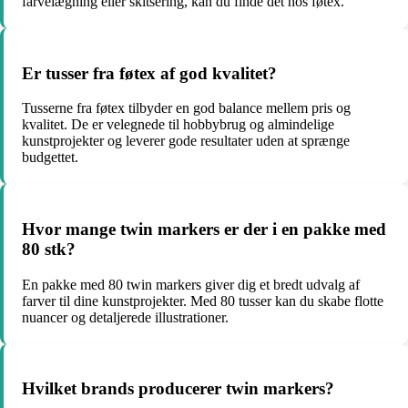
farvelægning eller skitsering, kan du finde det hos føtex.
Er tusser fra føtex af god kvalitet?
Tusserne fra føtex tilbyder en god balance mellem pris og
kvalitet. De er velegnede til hobbybrug og almindelige
kunstprojekter og leverer gode resultater uden at sprænge
budgettet.
Hvor mange twin markers er der i en pakke med
80 stk?
En pakke med 80 twin markers giver dig et bredt udvalg af
farver til dine kunstprojekter. Med 80 tusser kan du skabe flotte
nuancer og detaljerede illustrationer.
Hvilket brands producerer twin markers?