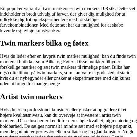
En populær variant af twin markers er twin markers 108 stk. Dette sæt
indeholder et bredt udvalg af farver, der giver dig mulighed for at
udtrykke dig frit og eksperimentere med forskellige
farvekombinationer. Med dette sæt har du mulighed for at skabe
levende og livlige kunstværker.
Twin markers bilka og føtex
Hvis du leder efter en lavpris twin marker mulighed, kan du finde twin
markers i butikker som Bilka og Føtex. Disse butikker tilbyder
forskellige mærker og sæt twin markers til rimelige priser. Bilka har
også ofte tilbud på twin markers, som kan være et godt sted at starte,
hvis du er nybegynder eller ønsker at eksperimentere med din kunst
uden at bruge for mange penge.
Artist twin markers
Hvis du er en professionel kunstner eller ønsker at opgradere til et
højere kvalitetsniveau, kan du overveje at investere i artist twin
markers. Disse tuscher er kendt for deres høje kvalitet, pigmentering og
holdbarhed. De sælges normalt i mindre sæt med et højere prispunkt,
men de garanterer professionelle resultater og en glad kunstner. Nogle