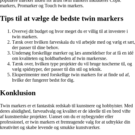
populære mærker inden for artist twin markers inkluderer Copic
markers, Promarker og Touch twin markers.
Tips til at vælge de bedste twin markers
Overvej dit budget og hvor meget du er villig til at investere i
twin markers.
Tænk over hvilken farveskala du vil arbejde med og vælg et sæt,
der passer til dine behov.
Undersøg forskellige mærker og læs anmeldelser for at få en idé
om kvaliteten og holdbarheden af ​​twin markersne.
Tænk over, hvilken type projekter du vil bruge tuscherne til, og
vælg spidstyper, der passer til din stil og teknik.
Eksperimenter med forskellige twin markers for at finde ud af,
hvilke der fungerer bedst for dig.
Konklusion
Twin markers er et fantastisk redskab til kunstnere og hobbyister. Med
deres alsidighed, farveudvalg og kvalitet er de ideelle til en bred vifte
af kunstneriske projekter. Uanset om du er nybegynder eller
professionel, er twin markers et fremragende valg for at udtrykke din
kreativitet og skabe levende og smukke kunstværker.