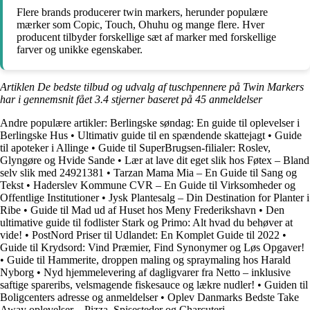
Flere brands producerer twin markers, herunder populære
mærker som Copic, Touch, Ohuhu og mange flere. Hver
producent tilbyder forskellige sæt af marker med forskellige
farver og unikke egenskaber.
Artiklen De bedste tilbud og udvalg af tuschpennere på Twin Markers
har i gennemsnit fået
3.4
stjerner baseret på
45
anmeldelser
Andre populære artikler:
Berlingske søndag: En guide til oplevelser i
Berlingske Hus
•
Ultimativ guide til en spændende skattejagt
•
Guide
til apoteker i Allinge
•
Guide til SuperBrugsen-filialer: Roslev,
Glyngøre og Hvide Sande
•
Lær at lave dit eget slik hos Føtex – Bland
selv slik med 24921381
•
Tarzan Mama Mia – En Guide til Sang og
Tekst
•
Haderslev Kommune CVR – En Guide til Virksomheder og
Offentlige Institutioner
•
Jysk Plantesalg – Din Destination for Planter i
Ribe
•
Guide til Mad ud af Huset hos Meny Frederikshavn
•
Den
ultimative guide til fodlister Stark og Primo: Alt hvad du behøver at
vide!
•
PostNord Priser til Udlandet: En Komplet Guide til 2022
•
Guide til Krydsord: Vind Præmier, Find Synonymer og Løs Opgaver!
•
Guide til Hammerite, droppen maling og spraymaling hos Harald
Nyborg
•
Nyd hjemmelevering af dagligvarer fra Netto – inklusive
saftige spareribs, velsmagende fiskesauce og lækre nudler!
•
Guiden til
Boligcenters adresse og anmeldelser
•
Oplev Danmarks Bedste Take
Away oplevelser – Pizza, Spisesteder og Charcuteri