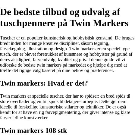
De bedste tilbud og udvalg af
tuschpennere på Twin Markers
Tuscher er en populær kunstnerisk og hobbyistisk genstand. De bruges
bredt inden for mange kreative discipliner, såsom tegning,
farvelægning, illustration og design. Twin markers er en speciel type
tusch, der er blevet foretrukket af kunstnere og hobbyister på grund af
deres alsidighed, farveudvalg, kvalitet og pris. I denne guide vil vi
udforske de bedste twin markers på markedet og hjælpe dig med at
træffe det rigtige valg baseret på dine behov og præferencer.
Twin markers: Hvad er det?
Twin markers er specielle tuscher, der har to spidser: en bred spids til
store overflader og en fin spids til detaljeret arbejde. Dette gør dem
ideelle til forskellige kunstneriske stilarter og teknikker. De er også
kendt for at have en rig farvepigmentering, der giver intense og klare
farver i dine kunstværker.
Twin markers 108 stk