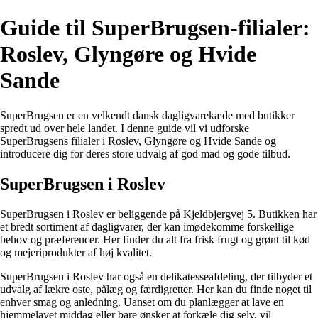
Guide til SuperBrugsen-filialer:
Roslev, Glyngøre og Hvide
Sande
SuperBrugsen er en velkendt dansk dagligvarekæde med butikker
spredt ud over hele landet. I denne guide vil vi udforske
SuperBrugsens filialer i Roslev, Glyngøre og Hvide Sande og
introducere dig for deres store udvalg af god mad og gode tilbud.
SuperBrugsen i Roslev
SuperBrugsen i Roslev er beliggende på Kjeldbjergvej 5. Butikken har
et bredt sortiment af dagligvarer, der kan imødekomme forskellige
behov og præferencer. Her finder du alt fra frisk frugt og grønt til kød
og mejeriprodukter af høj kvalitet.
SuperBrugsen i Roslev har også en delikatesseafdeling, der tilbyder et
udvalg af lækre oste, pålæg og færdigretter. Her kan du finde noget til
enhver smag og anledning. Uanset om du planlægger at lave en
hjemmelavet middag eller bare ønsker at forkæle dig selv, vil