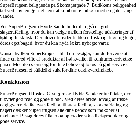
SuperBrugsen beliggende på Skomagergade 7. Butikkens beliggenhed
tæt ved havnen gør det nemt at kombinere indkøb med en gåtur langs
vandet.
Ved SuperBrugsen i Hvide Sande finder du også en god
slagterafdeling, hvor du kan vælge mellem forskellige udskæringer af
kød og fersk fisk. Derudover tilbyder butikken friskbagt brød og kager,
deres eget bageri, hvor du kan nyde lækre nybagte varer.
Uanset hvilken SuperBrugsen-filial du besøger, kan du forvente at
finde en bred vifte af produkter af høj kvalitet til konkurrencedygtige
priser. Med deres omsorg for dine behov og fokus på god service er
SuperBrugsen et pålideligt valg for dine dagligvareindkøb.
Konklusion
SuperBrugsen i Roslev, Glyngøre og Hvide Sande er tre filialer, der
tilbyder god mad og gode tilbud. Med deres brede udvalg af friske
dagligvarer, delikatesseafdeling, tilbudsafdeling, slagterafdeling og
bageri dækker SuperBrugsen alle dine behov som indkøber af
madvarer. Besøg deres filialer og oplev deres kvalitetsprodukter og
gode service.