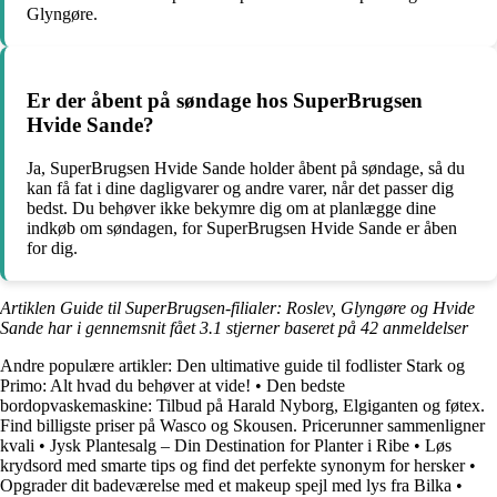
Glyngøre.
Er der åbent på søndage hos SuperBrugsen
Hvide Sande?
Ja, SuperBrugsen Hvide Sande holder åbent på søndage, så du
kan få fat i dine dagligvarer og andre varer, når det passer dig
bedst. Du behøver ikke bekymre dig om at planlægge dine
indkøb om søndagen, for SuperBrugsen Hvide Sande er åben
for dig.
Artiklen Guide til SuperBrugsen-filialer: Roslev, Glyngøre og Hvide
Sande har i gennemsnit fået
3.1
stjerner baseret på
42
anmeldelser
Andre populære artikler:
Den ultimative guide til fodlister Stark og
Primo: Alt hvad du behøver at vide!
•
Den bedste
bordopvaskemaskine: Tilbud på Harald Nyborg, Elgiganten og føtex.
Find billigste priser på Wasco og Skousen. Pricerunner sammenligner
kvali
•
Jysk Plantesalg – Din Destination for Planter i Ribe
•
Løs
krydsord med smarte tips og find det perfekte synonym for hersker
•
Opgrader dit badeværelse med et makeup spejl med lys fra Bilka
•