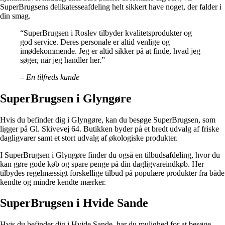
SuperBrugsens delikatesseafdeling helt sikkert have noget, der falder i
din smag.
“SuperBrugsen i Roslev tilbyder kvalitetsprodukter og
god service. Deres personale er altid venlige og
imødekommende. Jeg er altid sikker på at finde, hvad jeg
søger, når jeg handler her.”
– En tilfreds kunde
SuperBrugsen i Glyngøre
Hvis du befinder dig i Glyngøre, kan du besøge SuperBrugsen, som
ligger på Gl. Skivevej 64. Butikken byder på et bredt udvalg af friske
dagligvarer samt et stort udvalg af økologiske produkter.
I SuperBrugsen i Glyngøre finder du også en tilbudsafdeling, hvor du
kan gøre gode køb og spare penge på din dagligvareindkøb. Her
tilbydes regelmæssigt forskellige tilbud på populære produkter fra både
kendte og mindre kendte mærker.
SuperBrugsen i Hvide Sande
Hvis du befinder dig i Hvide Sande, har du mulighed for at besøge