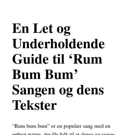
En Let og
Underholdende
Guide til ‘Rum
Bum Bum’
Sangen og dens
Tekster
“Rum bum bum” er en populær sang med en
upbeat rytme, der får folk til at danse og synge