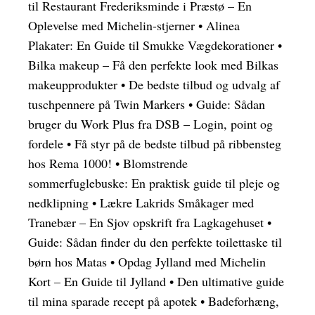
til Restaurant Frederiksminde i Præstø – En
Oplevelse med Michelin-stjerner
•
Alinea
Plakater: En Guide til Smukke Vægdekorationer
•
Bilka makeup – Få den perfekte look med Bilkas
makeupprodukter
•
De bedste tilbud og udvalg af
tuschpennere på Twin Markers
•
Guide: Sådan
bruger du Work Plus fra DSB – Login, point og
fordele
•
Få styr på de bedste tilbud på ribbensteg
hos Rema 1000!
•
Blomstrende
sommerfuglebuske: En praktisk guide til pleje og
nedklipning
•
Lækre Lakrids Småkager med
Tranebær – En Sjov opskrift fra Lagkagehuset
•
Guide: Sådan finder du den perfekte toilettaske til
børn hos Matas
•
Opdag Jylland med Michelin
Kort – En Guide til Jylland
•
Den ultimative guide
til mina sparade recept på apotek
•
Badeforhæng,