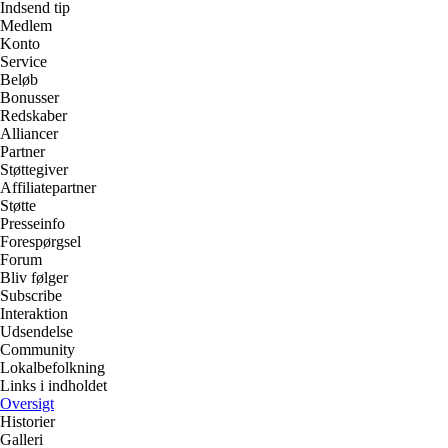
Indsend tip
Medlem
Konto
Service
Beløb
Bonusser
Redskaber
Alliancer
Partner
Støttegiver
Affiliatepartner
Støtte
Presseinfo
Forespørgsel
Forum
Bliv følger
Subscribe
Interaktion
Udsendelse
Community
Lokalbefolkning
Links i indholdet
Oversigt
Historier
Galleri