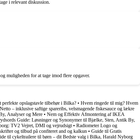
age i relevant diskussion.
og muligheden for at tage imod flere opgaver.
perfekte opslagstavle tilbehør i Bilka?
•
Hvem ringede til mig? Hvem
Netto – inklusive saftige spareribs, velsmagende fiskesauce og lækre
 By, Analyser og Mere
•
Nem og Effektiv Afmontering af IKEA
dsords Guide: Løsninger og Synonymer til Bjælke, Sten, Antik By,
øborg: TV2 Vejret, DMI og vejrudsigt
•
Radiometer Logo og
krifter og tilbud på confiteret and og kalkun
•
Guide til Gratis
de til cykeltrailere til børn – dit Bedste valg i Bilka, Harald Nyborg