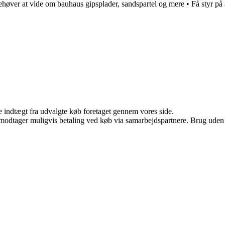
behøver at vide om bauhaus gipsplader, sandspartel og mere
•
Få styr på
e indtægt fra udvalgte køb foretaget gennem vores side.
tager muligvis betaling ved køb via samarbejdspartnere. Brug uden till