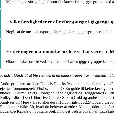
Man kan øge sin synlighed som freelancer i en gigger-gruppe ved at d
Hvilke færdigheder er ofte efterspurgte i gigger-gr
Nogle af de mest efterspurgte færdigheder i gigger-grupper inkluder
Er der nogen økonomiske fordele ved at være en del
Økonomiske fordele ved at være en del af en gigger-gruppe kan omfa
Artiklen Guide til at blive en del af en giggergruppe har i gennemsnit f
Andre populære artikler:
Daniels Haacks fysioterapi transformative eff
ejer telefonnummeret? Find svaret her!
•
En guide til lækre færdigrett
nudler!
•
Føtex Esbjerg Storegade: Åbningstider og Beliggenhed
•
Dan
Rullegardin – Den Ultimative Guide
•
Sukrin Gold og andre sukkerersta
Analyser og Mere
•
Hvad sker der i Hurup i julen 2022? Opdag juleuds
Radiometer Wiki: Alt, hvad du behøver at vide
•
Åbningstider og infor
Edderkop Kabale og Solitaire Spil: Find det bedste udvalg af gratis ka