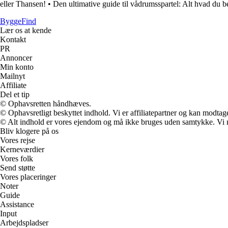
eller Thansen!
•
Den ultimative guide til vådrumsspartel: Alt hvad du 
ByggeFind
Lær os at kende
Kontakt
PR
Annoncer
Min konto
Mailnyt
Affiliate
Del et tip
© Ophavsretten håndhæves.
© Ophavsretligt beskyttet indhold. Vi er affiliatepartner og kan modtag
© Alt indhold er vores ejendom og må ikke bruges uden samtykke. Vi mod
Bliv klogere på os
Vores rejse
Kerneværdier
Vores folk
Send støtte
Vores placeringer
Noter
Guide
Assistance
Input
Arbejdspladser