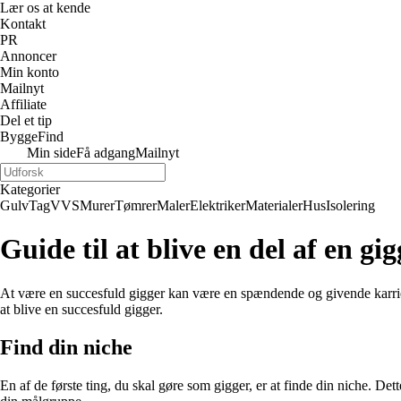
Lær os at kende
Kontakt
PR
Annoncer
Min konto
Mailnyt
Affiliate
Del et tip
ByggeFind
Min side
Få adgang
Mailnyt
Kategorier
Gulv
Tag
VVS
Murer
Tømrer
Maler
Elektriker
Materialer
Hus
Isolering
Guide til at blive en del af en g
At være en succesfuld gigger kan være en spændende og givende karriere.
at blive en succesfuld gigger.
Find din niche
En af de første ting, du skal gøre som gigger, er at finde din niche. De