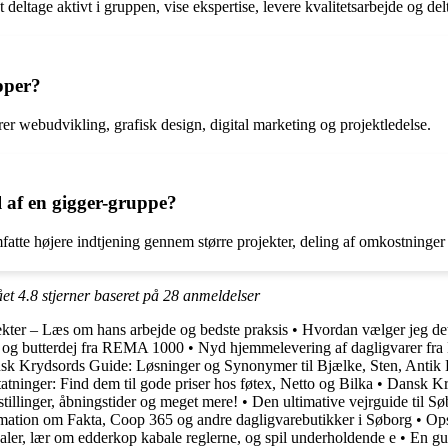
eltage aktivt i gruppen, vise ekspertise, levere kvalitetsarbejde og delt
upper?
er webudvikling, grafisk design, digital marketing og projektledelse.
 af en gigger-gruppe?
tte højere indtjening gennem større projekter, deling af omkostninger 
ået
4.8
stjerner baseret på
28
anmeldelser
ekter – Læs om hans arbejde og bedste praksis
•
Hvordan vælger jeg det 
er og butterdej fra REMA 1000
•
Nyd hjemmelevering af dagligvarer fra 
sk Krydsords Guide: Løsninger og Synonymer til Bjælke, Sten, Antik
tninger: Find dem til gode priser hos føtex, Netto og Bilka
•
Dansk Kry
tillinger, åbningstider og meget mere!
•
Den ultimative vejrguide til S
mation om Fakta, Coop 365 og andre dagligvarebutikker i Søborg
•
Ops
baler, lær om edderkop kabale reglerne, og spil underholdende e
•
En gui