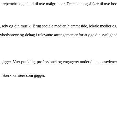
 repertoire og nå ud til nye målgrupper. Dette kan også føre til nye b
g selv og din musik. Brug sociale medier, hjemmeside, lokale medier og m
yhedsbreve og deltag i relevante arrangementer for at øge din synlighed.
e som gigger. Vær punktlig, professionel og engageret under dine optræd
en stærk karriere som gigger.