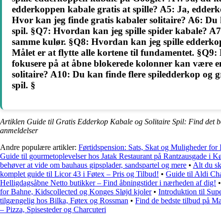
edderkoppen kabale gratis at spille? A5: Ja, edderk
Hvor kan jeg finde gratis kabaler solitaire? A6: Du k
spil. §Q7: Hvordan kan jeg spille spider kabale? A7:
samme kulør. §Q8: Hvordan kan jeg spille edderkop? 
Målet er at flytte alle kortene til fundamentet. §Q9
fokusere på at åbne blokerede kolonner kan være en e
solitaire? A10: Du kan finde flere spiledderkop og gra
spil. §
Artiklen Guide til Gratis Edderkop Kabale og Solitaire Spil: Find det 
anmeldelser
Andre populære artikler:
Førtidspension: Sats, Skat og Muligheder for
Guide til gourmetoplevelser hos Jatak Restaurant på Rantzausgade i 
behøver at vide om bauhaus gipsplader, sandspartel og mere
•
Alt du s
komplet guide til Licor 43 i Føtex – Pris og Tilbud!
•
Guide til Aldi Ch
Helligdagsåbne Netto butikker – Find åbningstider i nærheden af dig!
for Bahne, Kidscollected og Konges Sløjd kjoler
•
Introduktion til Su
tilgængelig hos Bilka, Føtex og Rossman
•
Find de bedste tilbud på M
– Pizza, Spisesteder og Charcuteri