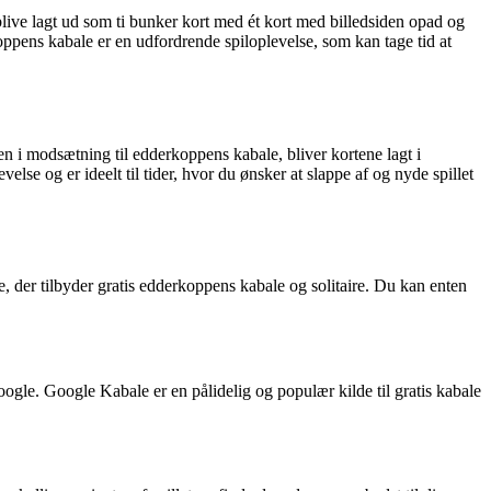
 blive lagt ud som ti bunker kort med ét kort med billedsiden opad og
oppens kabale er en udfordrende spiloplevelse, som kan tage tid at
men i modsætning til edderkoppens kabale, bliver kortene lagt i
else og er ideelt til tider, hvor du ønsker at slappe af og nyde spillet
e, der tilbyder gratis edderkoppens kabale og solitaire. Du kan enten
oogle. Google Kabale er en pålidelig og populær kilde til gratis kabale