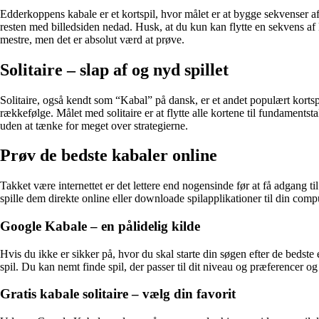
Edderkoppens kabale er et kortspil, hvor målet er at bygge sekvenser af
resten med billedsiden nedad. Husk, at du kun kan flytte en sekvens af 
mestre, men det er absolut værd at prøve.
Solitaire – slap af og nyd spillet
Solitaire, også kendt som “Kabal” på dansk, er et andet populært kortspi
rækkefølge. Målet med solitaire er at flytte alle kortene til fundamentsta
uden at tænke for meget over strategierne.
Prøv de bedste kabaler online
Takket være internettet er det lettere end nogensinde før at få adgang t
spille dem direkte online eller downloade spilapplikationer til din compu
Google Kabale – en pålidelig kilde
Hvis du ikke er sikker på, hvor du skal starte din søgen efter de bedste
spil. Du kan nemt finde spil, der passer til dit niveau og præferencer o
Gratis kabale solitaire – vælg din favorit