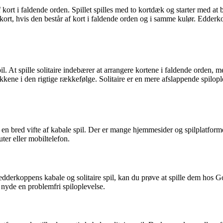
 kort i faldende orden. Spillet spilles med to kortdæk og starter med at
kort, hvis den består af kort i faldende orden og i samme kulør. Edderk
l. At spille solitaire indebærer at arrangere kortene i faldende orden, 
kkene i den rigtige rækkefølge. Solitaire er en mere afslappende spiloplev
il en bred vifte af kabale spil. Der er mange hjemmesider og spilplatform
ter eller mobiltelefon.
 edderkoppens kabale og solitaire spil, kan du prøve at spille dem hos G
g nyde en problemfri spiloplevelse.