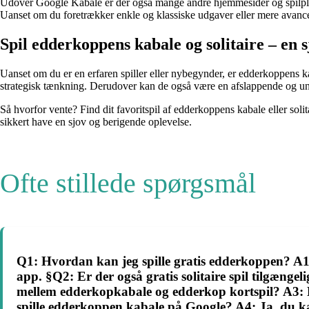
Udover Google Kabale er der også mange andre hjemmesider og spilplatform
Uanset om du foretrækker enkle og klassiske udgaver eller mere avancer
Spil edderkoppens kabale og solitaire – en 
Uanset om du er en erfaren spiller eller nybegynder, er edderkoppens kab
strategisk tænkning. Derudover kan de også være en afslappende og und
Så hvorfor vente? Find dit favoritspil af edderkoppens kabale eller soli
sikkert have en sjov og berigende oplevelse.
Ofte stillede spørgsmål
Q1: Hvordan kan jeg spille gratis edderkoppen? A1:
app. §Q2: Er der også gratis solitaire spil tilgængel
mellem edderkopkabale og edderkop kortspil? A3: E
spille edderkoppen kabale på Google? A4: Ja, du ka