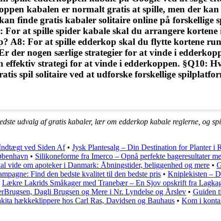
oppen kabalen er normalt gratis at spille, men der kan 
an finde gratis kabaler solitaire online på forskellige 
 For at spille spider kabale skal du arrangere kortene i
A8: For at spille edderkop skal du flytte kortene rund
: Er der nogen særlige strategier for at vinde i edderk
ffektiv strategi for at vinde i edderkoppen. §Q10: Hvor
tis spil solitaire ved at udforske forskellige spilplatfo
bedste udvalg af gratis kabaler, lær om edderkop kabale reglerne, og s
 Indtægt ved Siden Af
•
Jysk Plantesalg – Din Destination for Planter i 
København
•
Silikoneforme fra Imerco – Opnå perfekte bageresultater me
kal vide om apoteker i Danmark: Åbningstider, beliggenhed og mere
•
G
ampagne: Find den bedste kvalitet til den bedste pris
•
Kniplekisten – D
•
Lækre Lakrids Småkager med Tranebær – En Sjov opskrift fra Lagka
perBrugsen, Dagli Brugsen og Mere i Nr. Lyndelse og Årslev
•
Guiden t
akita hækkeklippere hos Carl Ras, Davidsen og Bauhaus
•
Kom i konta