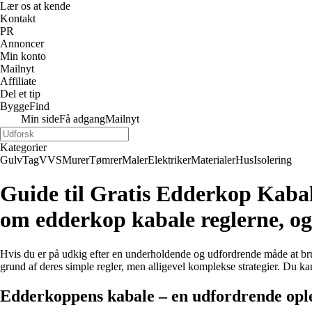
Lær os at kende
Kontakt
PR
Annoncer
Min konto
Mailnyt
Affiliate
Del et tip
ByggeFind
Min side
Få adgang
Mailnyt
Kategorier
Gulv
Tag
VVS
Murer
Tømrer
Maler
Elektriker
Materialer
Hus
Isolering
Guide til Gratis Edderkop Kabale 
om edderkop kabale reglerne, og
Hvis du er på udkig efter en underholdende og udfordrende måde at bruge 
grund af deres simple regler, men alligevel komplekse strategier. Du kan
Edderkoppens kabale – en udfordrende opl