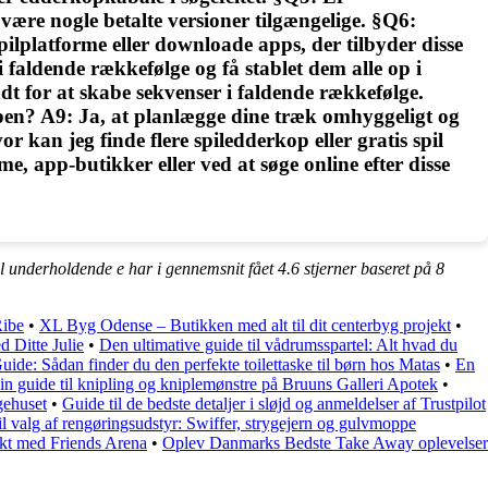
være nogle betalte versioner tilgængelige. §Q6:
spilplatforme eller downloade apps, der tilbyder disse
 faldende rækkefølge og få stablet dem alle op i
t for at skabe sekvenser i faldende rækkefølge.
oppen? A9: Ja, at planlægge dine træk omhyggeligt og
 kan jeg finde flere spiledderkop eller gratis spil
rme, app-butikker eller ved at søge online efter disse
pil underholdende e har i gennemsnit fået
4.6
stjerner baseret på
8
Ribe
•
XL Byg Odense – Butikken med alt til dit centerbyg projekt
•
d Ditte Julie
•
Den ultimative guide til vådrumsspartel: Alt hvad du
uide: Sådan finder du den perfekte toilettaske til børn hos Matas
•
En
in guide til knipling og kniplemønstre på Bruuns Galleri Apotek
•
gehuset
•
Guide til de bedste detaljer i sløjd og anmeldelser af Trustpilot
il valg af rengøringsudstyr: Swiffer, strygejern og gulvmoppe
kt med Friends Arena
•
Oplev Danmarks Bedste Take Away oplevelser