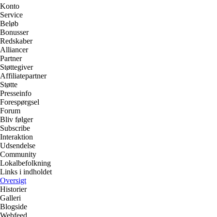
Konto
Service
Beløb
Bonusser
Redskaber
Alliancer
Partner
Støttegiver
Affiliatepartner
Støtte
Presseinfo
Forespørgsel
Forum
Bliv følger
Subscribe
Interaktion
Udsendelse
Community
Lokalbefolkning
Links i indholdet
Oversigt
Historier
Galleri
Blogside
Webfeed