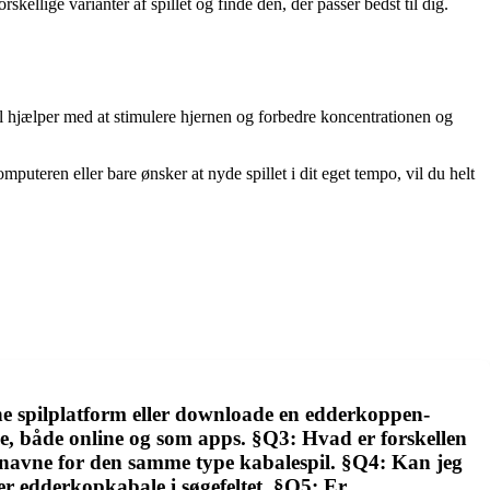
llige varianter af spillet og finde den, der passer bedst til dig.
pil hjælper med at stimulere hjernen og forbedre koncentrationen og
puteren eller bare ønsker at nyde spillet i dit eget tempo, vil du helt
ne spilplatform eller downloade en edderkoppen-
lige, både online og som apps. §Q3: Hvad er forskellen
 navne for den samme type kabalespil. §Q4: Kan jeg
r edderkopkabale i søgefeltet. §Q5: Er