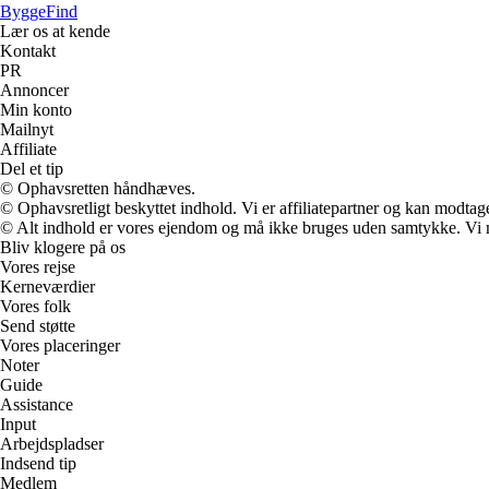
ByggeFind
Lær os at kende
Kontakt
PR
Annoncer
Min konto
Mailnyt
Affiliate
Del et tip
© Ophavsretten håndhæves.
© Ophavsretligt beskyttet indhold. Vi er affiliatepartner og kan modtag
© Alt indhold er vores ejendom og må ikke bruges uden samtykke. Vi mod
Bliv klogere på os
Vores rejse
Kerneværdier
Vores folk
Send støtte
Vores placeringer
Noter
Guide
Assistance
Input
Arbejdspladser
Indsend tip
Medlem