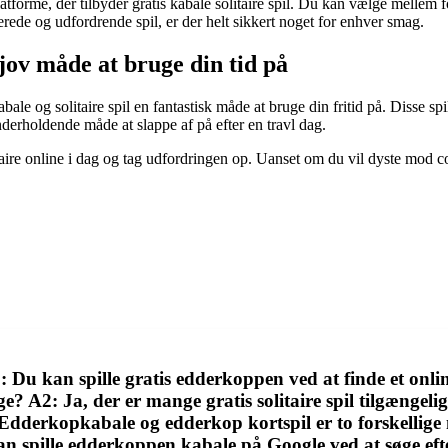
e, der tilbyder gratis kabale solitaire spil. Du kan vælge mellem forske
ede og udfordrende spil, er der helt sikkert noget for enhver smag.
sjov måde at bruge din tid på
ale og solitaire spil en fantastisk måde at bruge din fritid på. Disse s
erholdende måde at slappe af på efter en travl dag.
taire online i dag og tag udfordringen op. Uanset om du vil dyste mod com
 Du kan spille gratis edderkoppen ved at finde et onli
ige? A2: Ja, der er mange gratis solitaire spil tilgænge
dderkopkabale og edderkop kortspil er to forskellige
n spille edderkoppen kabale på Google ved at søge efte