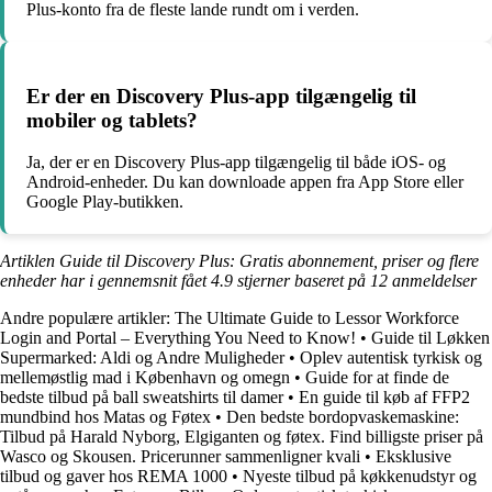
Plus-konto fra de fleste lande rundt om i verden.
Er der en Discovery Plus-app tilgængelig til
mobiler og tablets?
Ja, der er en Discovery Plus-app tilgængelig til både iOS- og
Android-enheder. Du kan downloade appen fra App Store eller
Google Play-butikken.
Artiklen Guide til Discovery Plus: Gratis abonnement, priser og flere
enheder har i gennemsnit fået
4.9
stjerner baseret på
12
anmeldelser
Andre populære artikler:
The Ultimate Guide to Lessor Workforce
Login and Portal – Everything You Need to Know!
•
Guide til Løkken
Supermarked: Aldi og Andre Muligheder
•
Oplev autentisk tyrkisk og
mellemøstlig mad i København og omegn
•
Guide for at finde de
bedste tilbud på ball sweatshirts til damer
•
En guide til køb af FFP2
mundbind hos Matas og Føtex
•
Den bedste bordopvaskemaskine:
Tilbud på Harald Nyborg, Elgiganten og føtex. Find billigste priser på
Wasco og Skousen. Pricerunner sammenligner kvali
•
Eksklusive
tilbud og gaver hos REMA 1000
•
Nyeste tilbud på køkkenudstyr og