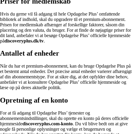
Priser for medlemskab
Hvis du gerne vil få adgang til hele Opdagelse Plus’ omfattende
bibliotek af indhold, skal du opgradere til et premium-abonnement.
Prisen for medlemskab afhænger af forskellige faktorer, såsom din
placering og den valuta, du bruger. For at finde de nøjagtige priser for
dit land, anbefaler vi at besøge Opdagelse Plus’ officielle hjemmeside
på
discoveryplus.dk/tv
.
Antallet af enheder
Når du har et premium-abonnement, kan du bruge Opdagelse Plus på
et bestemt antal enheder. Det præcise antal enheder varierer afhængigt
af din abonnementstype. For at sikre dig, at det opfylder dine behov,
anbefaler vi at konsultere Opdagelse Plus’ officielle hjemmeside og
læse op på deres aktuelle politik.
Opretning af en konto
For at få adgang til Opdagelse Plus’ tjenester og
abonnementsindstillinger, skal du oprette en konto på deres officielle
hjemmeside
discoveryplus.com-konto
. Du vil blive bedt om at give
nogle få personlige oplysninger og vælge et brugernavn og