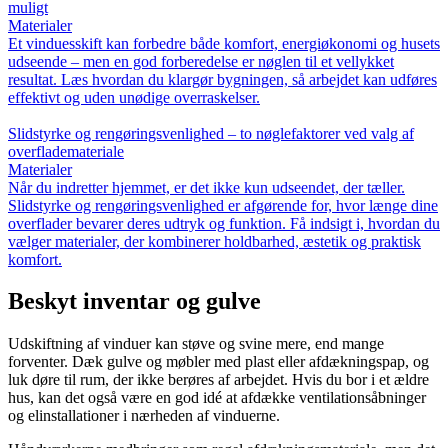
muligt
Materialer
Et vinduesskift kan forbedre både komfort, energiøkonomi og husets
udseende – men en god forberedelse er nøglen til et vellykket
resultat. Læs hvordan du klargør bygningen, så arbejdet kan udføres
effektivt og uden unødige overraskelser.
Slidstyrke og rengøringsvenlighed – to nøglefaktorer ved valg af
overflademateriale
Materialer
Når du indretter hjemmet, er det ikke kun udseendet, der tæller.
Slidstyrke og rengøringsvenlighed er afgørende for, hvor længe dine
overflader bevarer deres udtryk og funktion. Få indsigt i, hvordan du
vælger materialer, der kombinerer holdbarhed, æstetik og praktisk
komfort.
Beskyt inventar og gulve
Udskiftning af vinduer kan støve og svine mere, end mange
forventer. Dæk gulve og møbler med plast eller afdækningspap, og
luk døre til rum, der ikke berøres af arbejdet. Hvis du bor i et ældre
hus, kan det også være en god idé at afdække ventilationsåbninger
og elinstallationer i nærheden af vinduerne.