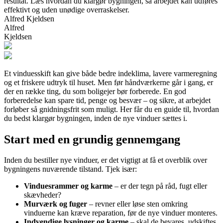
resultat. Læs hvordan du klargør bygningen, så arbejdet kan udføres
effektivt og uden unødige overraskelser.
Alfred Kjeldsen
Alfred
Kjeldsen
Et vinduesskift kan give både bedre indeklima, lavere varmeregning
og et friskere udtryk til huset. Men før håndværkerne går i gang, er
der en række ting, du som boligejer bør forberede. En god
forberedelse kan spare tid, penge og besvær – og sikre, at arbejdet
forløber så gnidningsfrit som muligt. Her får du en guide til, hvordan
du bedst klargør bygningen, inden de nye vinduer sættes i.
Start med en grundig gennemgang
Inden du bestiller nye vinduer, er det vigtigt at få et overblik over
bygningens nuværende tilstand. Tjek især:
Vinduesrammer og karme
– er der tegn på råd, fugt eller
skævheder?
Murværk og fuger
– revner eller løse sten omkring
vinduerne kan kræve reparation, før de nye vinduer monteres.
Indvendige lysninger og karme
– skal de bevares, udskiftes