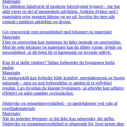
Materialer
Fra oldtidens håndværk til moderne bæredygtigt byggeri – træ har
altid været en del af menneskets udvikling. Artiklen dykker ned i
materialets rejse gennem tiderne og ser på, hvorfor det igen står
centralt i nutidens arkitektur og design.
Giv renoverede rum personlighed med teksturer og materialer
Materialer
Efter en renovering kan rummene let føles neutrale og upersonlige.
Med de rette teksturer og materialer kan du tilføre varme, dybde og
personlighed, så dit hjem får et harmonisk og levende udtryk.
Klar til at skifte vinduer? Sådan forbereder du bygningen bedst
muligt
Materialer
Et vinduesskift kan forbedre både komfort, energiøkonomi og husets
udseende – men en god forberedelse er nøglen til et vellykket
resultat. Læs hvordan du klargør bygningen, så arbejdet kan udføres
effektivt og uden unødige overraskelser.
Slidstyrke og rengøringsvenlighed – to nøglefaktorer ved valg af
overflademateriale
Materialer
Når du indretter hjemmet, er det ikke kun udseendet, der tæller.
Slidstyrke og rengøringsvenlighed er afgørende for, hvor længe dine