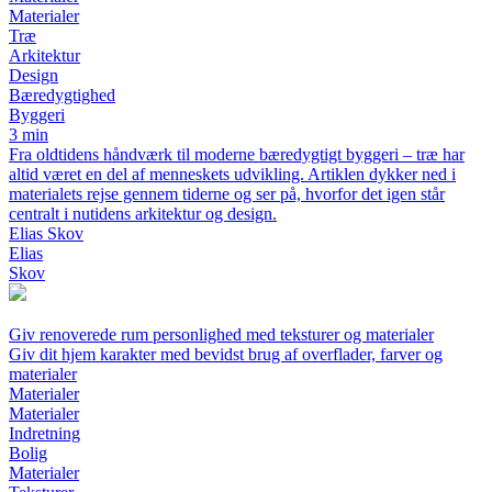
Materialer
Træ
Arkitektur
Design
Bæredygtighed
Byggeri
3 min
Fra oldtidens håndværk til moderne bæredygtigt byggeri – træ har
altid været en del af menneskets udvikling. Artiklen dykker ned i
materialets rejse gennem tiderne og ser på, hvorfor det igen står
centralt i nutidens arkitektur og design.
Elias Skov
Elias
Skov
Giv renoverede rum personlighed med teksturer og materialer
Giv dit hjem karakter med bevidst brug af overflader, farver og
materialer
Materialer
Materialer
Indretning
Bolig
Materialer