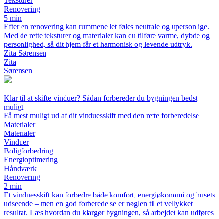
Teksturer
Renovering
5 min
Efter en renovering kan rummene let føles neutrale og upersonlige.
Med de rette teksturer og materialer kan du tilføre varme, dybde og
personlighed, så dit hjem får et harmonisk og levende udtryk.
Zita Sørensen
Zita
Sørensen
Klar til at skifte vinduer? Sådan forbereder du bygningen bedst
muligt
Få mest muligt ud af dit vinduesskift med den rette forberedelse
Materialer
Materialer
Vinduer
Boligforbedring
Energioptimering
Håndværk
Renovering
2 min
Et vinduesskift kan forbedre både komfort, energiøkonomi og husets
udseende – men en god forberedelse er nøglen til et vellykket
resultat. Læs hvordan du klargør bygningen, så arbejdet kan udføres