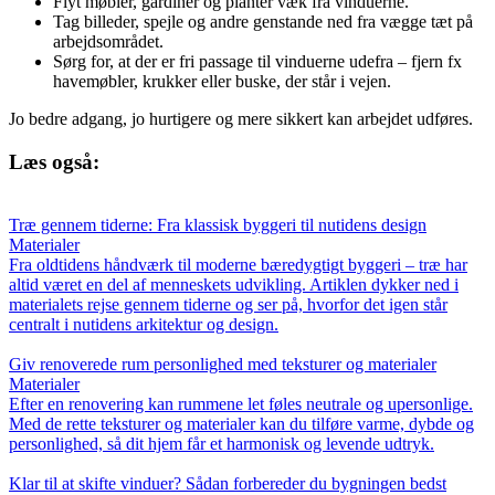
Flyt møbler, gardiner og planter væk fra vinduerne.
Tag billeder, spejle og andre genstande ned fra vægge tæt på
arbejdsområdet.
Sørg for, at der er fri passage til vinduerne udefra – fjern fx
havemøbler, krukker eller buske, der står i vejen.
Jo bedre adgang, jo hurtigere og mere sikkert kan arbejdet udføres.
Læs også:
Træ gennem tiderne: Fra klassisk byggeri til nutidens design
Materialer
Fra oldtidens håndværk til moderne bæredygtigt byggeri – træ har
altid været en del af menneskets udvikling. Artiklen dykker ned i
materialets rejse gennem tiderne og ser på, hvorfor det igen står
centralt i nutidens arkitektur og design.
Giv renoverede rum personlighed med teksturer og materialer
Materialer
Efter en renovering kan rummene let føles neutrale og upersonlige.
Med de rette teksturer og materialer kan du tilføre varme, dybde og
personlighed, så dit hjem får et harmonisk og levende udtryk.
Klar til at skifte vinduer? Sådan forbereder du bygningen bedst