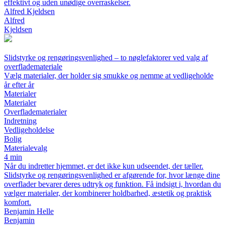
effektivt og uden unødige overraskelser.
Alfred Kjeldsen
Alfred
Kjeldsen
Slidstyrke og rengøringsvenlighed – to nøglefaktorer ved valg af
overflademateriale
Vælg materialer, der holder sig smukke og nemme at vedligeholde
år efter år
Materialer
Materialer
Overfladematerialer
Indretning
Vedligeholdelse
Bolig
Materialevalg
4 min
Når du indretter hjemmet, er det ikke kun udseendet, der tæller.
Slidstyrke og rengøringsvenlighed er afgørende for, hvor længe dine
overflader bevarer deres udtryk og funktion. Få indsigt i, hvordan du
vælger materialer, der kombinerer holdbarhed, æstetik og praktisk
komfort.
Benjamin Helle
Benjamin