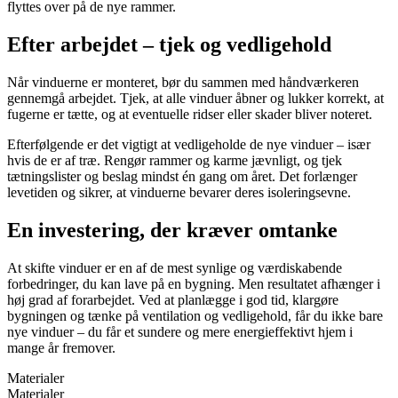
flyttes over på de nye rammer.
Efter arbejdet – tjek og vedligehold
Når vinduerne er monteret, bør du sammen med håndværkeren
gennemgå arbejdet. Tjek, at alle vinduer åbner og lukker korrekt, at
fugerne er tætte, og at eventuelle ridser eller skader bliver noteret.
Efterfølgende er det vigtigt at vedligeholde de nye vinduer – især
hvis de er af træ. Rengør rammer og karme jævnligt, og tjek
tætningslister og beslag mindst én gang om året. Det forlænger
levetiden og sikrer, at vinduerne bevarer deres isoleringsevne.
En investering, der kræver omtanke
At skifte vinduer er en af de mest synlige og værdiskabende
forbedringer, du kan lave på en bygning. Men resultatet afhænger i
høj grad af forarbejdet. Ved at planlægge i god tid, klargøre
bygningen og tænke på ventilation og vedligehold, får du ikke bare
nye vinduer – du får et sundere og mere energieffektivt hjem i
mange år fremover.
Materialer
Materialer