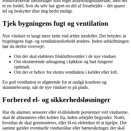
Håndværkerne medbringer som regel afdækningsmateriale, men det
er en fordel, hvis du selv har gjort en del af forarbejdet – det sparer
tid og beskytter dine ting bedst muligt.
Tjek bygningens fugt og ventilation
Nye vinduer er langt mere tætte end ældre modeller. Det betyder, at
bygningens fugt- og ventilationsforhold ændres. Inden udskiftningen
bør du derfor overveje:
Om der skal etableres friskluftsventiler i de nye vinduer.
Om eksisterende udsugning i køkken og bad fungerer
optimalt.
Om der er behov for ekstra ventilation i kælder eller loft.
En god ventilation er afgørende for at undgå kondens og
skimmelsvamp, når de nye vinduer er på plads.
Forbered el- og sikkerhedsløsninger
Har du alarmer, sensorer eller el-tilsluttede persienner ved vinduerne,
skal de afmonteres eller kobles fra, inden arbejdet begynder. Notér,
hvordan de skal genmonteres, eller få en elektriker til at hjælpe. Det
samme gælder eventuelle vindueslåse eller børnesikringer, der skal