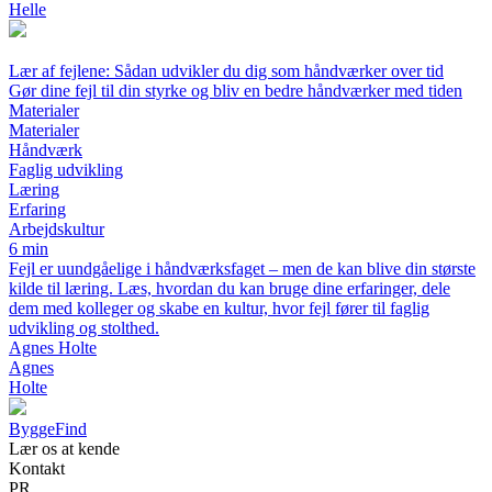
Helle
Lær af fejlene: Sådan udvikler du dig som håndværker over tid
Gør dine fejl til din styrke og bliv en bedre håndværker med tiden
Materialer
Materialer
Håndværk
Faglig udvikling
Læring
Erfaring
Arbejdskultur
6 min
Fejl er uundgåelige i håndværksfaget – men de kan blive din største
kilde til læring. Læs, hvordan du kan bruge dine erfaringer, dele
dem med kolleger og skabe en kultur, hvor fejl fører til faglig
udvikling og stolthed.
Agnes Holte
Agnes
Holte
ByggeFind
Lær os at kende
Kontakt
PR