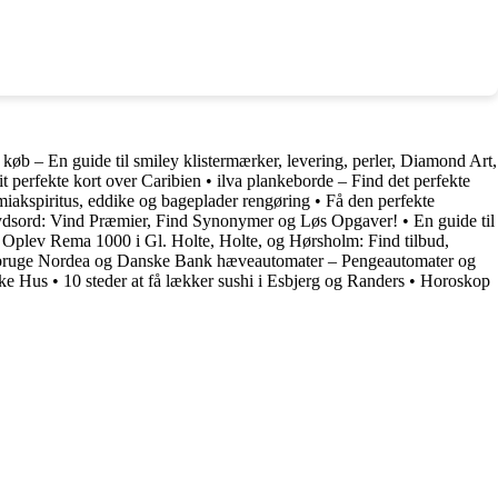
a køb – En guide til smiley klistermærker, levering, perler, Diamond Art,
it perfekte kort over Caribien
•
ilva plankeborde – Find det perfekte
miakspiritus, eddike og bageplader rengøring
•
Få den perfekte
rydsord: Vind Præmier, Find Synonymer og Løs Opgaver!
•
En guide til
•
Oplev Rema 1000 i Gl. Holte, Holte, og Hørsholm: Find tilbud,
g bruge Nordea og Danske Bank hæveautomater – Pengeautomater og
ske Hus
•
10 steder at få lækker sushi i Esbjerg og Randers
•
Horoskop