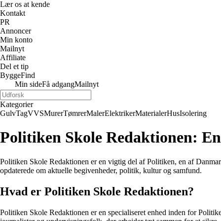
Lær os at kende
Kontakt
PR
Annoncer
Min konto
Mailnyt
Affiliate
Del et tip
ByggeFind
Min side
Få adgang
Mailnyt
Kategorier
Gulv
Tag
VVS
Murer
Tømrer
Maler
Elektriker
Materialer
Hus
Isolering
Politiken Skole Redaktionen: En
Politiken Skole Redaktionen er en vigtig del af Politiken, en af Danmar
opdaterede om aktuelle begivenheder, politik, kultur og samfund.
Hvad er Politiken Skole Redaktionen?
Politiken Skole Redaktionen er en specialiseret enhed inden for Politike