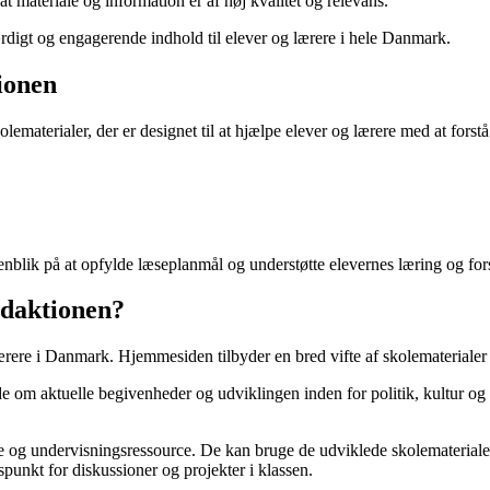
at materiale og information er af høj kvalitet og relevans.
ærdigt og engagerende indhold til elever og lærere i hele Danmark.
ionen
olematerialer, der er designet til at hjælpe elever og lærere med at fo
nblik på at opfylde læseplanmål og understøtte elevernes læring og fors
edaktionen?
lærere i Danmark. Hjemmesiden tilbyder en bred vifte af skolemateriale
de om aktuelle begivenheder og udviklingen inden for politik, kultur og
 og undervisningsressource. De kan bruge de udviklede skolematerialer
unkt for diskussioner og projekter i klassen.