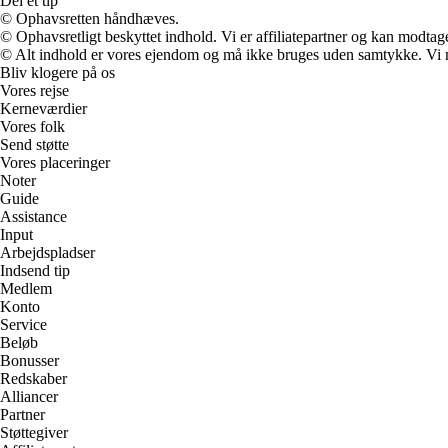
Del et tip
© Ophavsretten håndhæves.
© Ophavsretligt beskyttet indhold. Vi er affiliatepartner og kan modtag
© Alt indhold er vores ejendom og må ikke bruges uden samtykke. Vi mod
Bliv klogere på os
Vores rejse
Kerneværdier
Vores folk
Send støtte
Vores placeringer
Noter
Guide
Assistance
Input
Arbejdspladser
Indsend tip
Medlem
Konto
Service
Beløb
Bonusser
Redskaber
Alliancer
Partner
Støttegiver