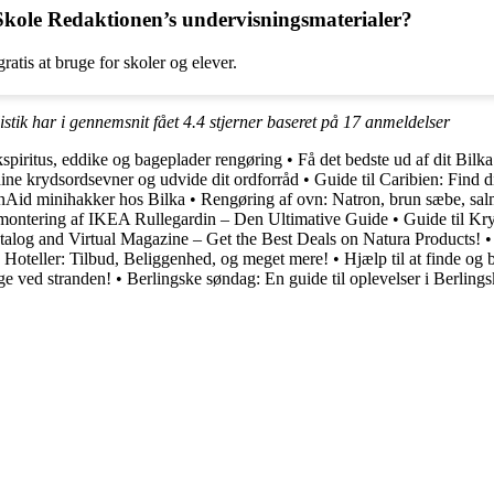
Skole Redaktionen’s undervisningsmaterialer?
atis at bruge for skoler og elever.
stik har i gennemsnit fået
4.4
stjerner baseret på
17
anmeldelser
spiritus, eddike og bageplader rengøring
•
Få det bedste ud af dit Bilk
 dine krydsordsevner og udvide dit ordforråd
•
Guide til Caribien: Find d
enAid minihakker hos Bilka
•
Rengøring af ovn: Natron, brun sæbe, sal
montering af IKEA Rullegardin – Den Ultimative Guide
•
Guide til K
alog and Virtual Magazine – Get the Best Deals on Natura Products!
 Hoteller: Tilbud, Beliggenhed, og meget mere!
•
Hjælp til at finde o
ge ved stranden!
•
Berlingske søndag: En guide til oplevelser i Berling