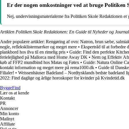
Er der nogen omkostninger ved at bruge Politiken 
Nej, undervisningsmaterialerne fra Politiken Skole Redaktionen er gr
Artiklen Politiken Skole Redaktionen: En Guide til Nyheder og Journali
Andre populære artikler:
Rengøring af ovn: Natron, brun sæbe, salmiak
negle, refleksklistermærker og meget mere
•
Ekspertråd til at forbedre
plankbord hos ilva til en rimelig pris
•
Guide: Find den perfekte Kitch
ferielejlighed på Mallorca med Home Away DK
•
Nem og Effektiv Af
køb af FFP2 mundbind hos Matas og Føtex
•
Guide: Natura Online Cat
kontakt information og meget mere på rema1000.dk
•
Guide til Danske
Filialer!
•
Weissenhäuser Badeland – Nordtysklands bedste badeland li
2022: Find daglige og årlige horoskoper for kvinder på Kvindetid.dk
ByggeFind
Lær os at kende
Kontakt
PR
Annoncer
Min konto
Mailnyt
Affiliate